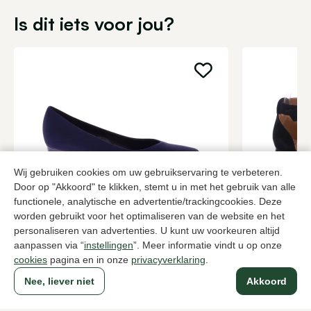
Is dit iets voor jou?
Wij gebruiken cookies om uw gebruikservaring te verbeteren.
Door op "Akkoord" te klikken, stemt u in met het gebruik van alle
functionele, analytische en advertentie/trackingcookies. Deze
Brunate
Di Lauro
worden gebruikt voor het optimaliseren van de website en het
Blauwe pumps dames
Zwarte pum
personaliseren van advertenties. U kunt uw voorkeuren altijd
aanpassen via “
instellingen
”. Meer informatie vindt u op onze
199,95
2 kleuren
139,95
cookies
pagina en in onze
privacyverklaring
.
Nee, liever niet
Akkoord
Naar alle producten