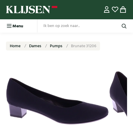
Menu
Home
Dames
Pumps
Brunate 31206