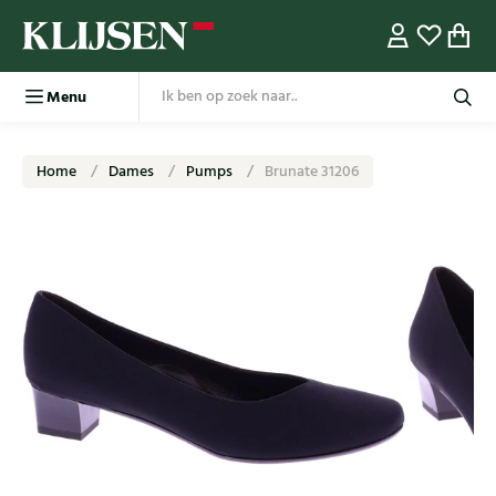
Menu
Home
Dames
Pumps
Brunate 31206