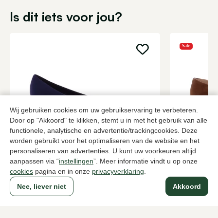
Is dit iets voor jou?
Sale
Wij gebruiken cookies om uw gebruikservaring te verbeteren.
Door op "Akkoord" te klikken, stemt u in met het gebruik van alle
functionele, analytische en advertentie/trackingcookies. Deze
worden gebruikt voor het optimaliseren van de website en het
Brunate
Nalini
personaliseren van advertenties. U kunt uw voorkeuren altijd
Blauwe pumps dames
Bruine pump
aanpassen via “
instellingen
”. Meer informatie vindt u op onze
cookies
pagina en in onze
privacyverklaring
.
199,95
2 kleuren
120,
199,95
Nee, liever niet
Akkoord
Naar alle producten