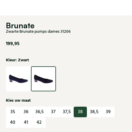
Brunate
Zwarte Brunate pumps dames 31206
199,95
Kleur: Zwart
Kies uw maat
35
36
36,5
37
37,5
38
38,5
39
40
41
42