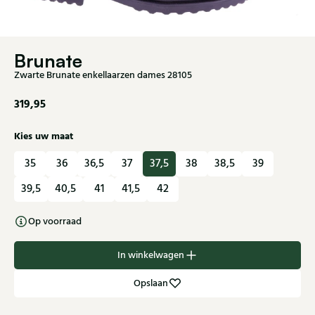
Brunate
Zwarte Brunate enkellaarzen dames 28105
319,95
Kies uw maat
35
36
36,5
37
37,5
38
38,5
39
39,5
40,5
41
41,5
42
Op voorraad
In winkelwagen
Opslaan