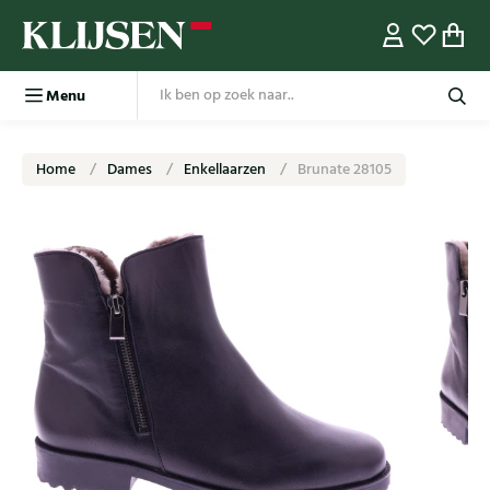
Menu
Home
Dames
Enkellaarzen
Brunate 28105