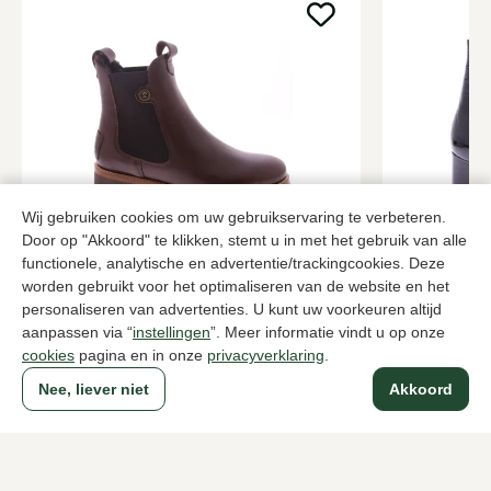
Wij gebruiken cookies om uw gebruikservaring te verbeteren.
Door op "Akkoord" te klikken, stemt u in met het gebruik van alle
Panama Jack
Kroll
Bruine enkellaarzen dames
Zwarte enkel
functionele, analytische en advertentie/trackingcookies. Deze
worden gebruikt voor het optimaliseren van de website en het
229,95
289,95
personaliseren van advertenties. U kunt uw voorkeuren altijd
aanpassen via “
instellingen
”. Meer informatie vindt u op onze
cookies
pagina en in onze
privacyverklaring
.
Naar alle producten
Nee, liever niet
Akkoord