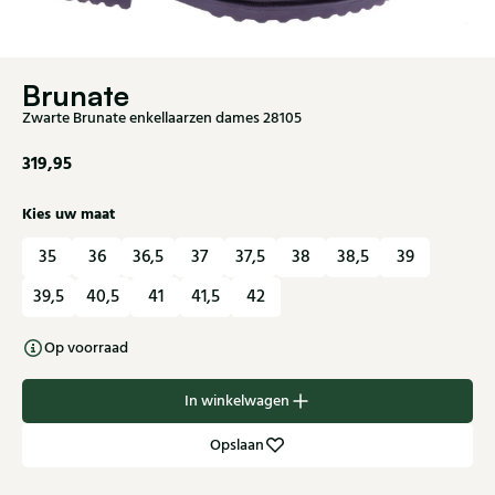
Brunate
Zwarte Brunate enkellaarzen dames 28105
319,95
Kies uw maat
35
36
36,5
37
37,5
38
38,5
39
39,5
40,5
41
41,5
42
Op voorraad
In winkelwagen
Opslaan