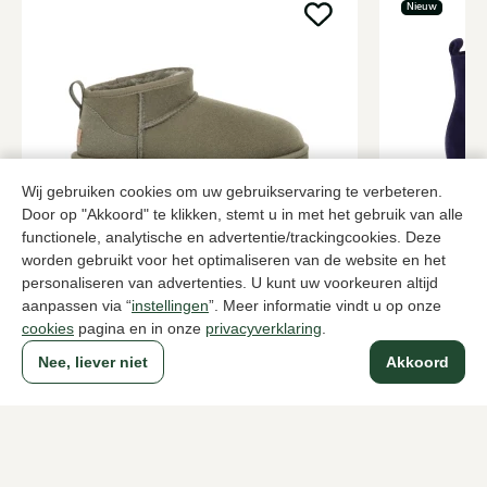
Nieuw
Wij gebruiken cookies om uw gebruikservaring te verbeteren.
Door op "Akkoord" te klikken, stemt u in met het gebruik van alle
functionele, analytische en advertentie/trackingcookies. Deze
UGG
Nalini
worden gebruikt voor het optimaliseren van de website en het
Groene enkellaarzen dames
Blauwe enke
personaliseren van advertenties. U kunt uw voorkeuren altijd
169,95
239,95
aanpassen via “
instellingen
”. Meer informatie vindt u op onze
cookies
pagina en in onze
privacyverklaring
.
Nee, liever niet
Akkoord
Naar alle producten