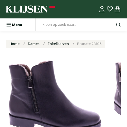
Menu
Home
Dames
Enkellaarzen
Brunate 28105