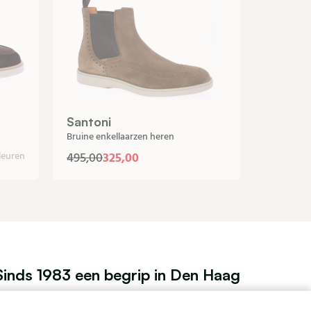
Dubarr
Bruine enk
Santoni
Bruine enkellaarzen heren
325,00
399,95
leuren
495,00
Sinds 1983 een begrip in Den Haag