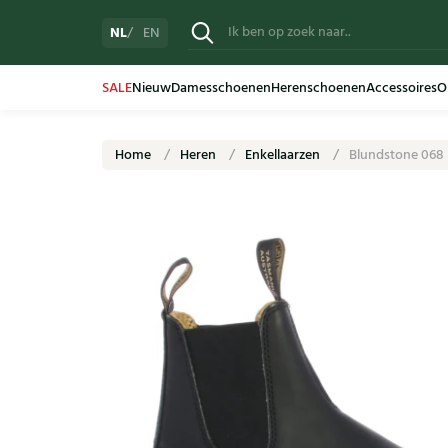
NL
EN
SALE
Nieuw
Damesschoenen
Herenschoenen
Accessoires
O
Home
Heren
Enkellaarzen
Blundstone 068 