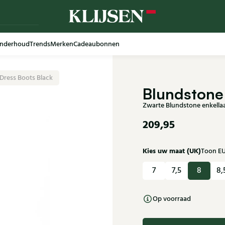
nderhoud
Trends
Merken
Cadeaubonnen
Dress Boots Black
Blundstone
Zwarte Blundstone enkella
209,95
Kies uw maat (UK)
Toon E
7
7,5
8
8,
Op voorraad