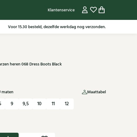
Klantenservice
Gratis verzending in NL vanaf 79,95* m.u.v sale artikelen.
arzen heren 068 Dress Boots Black
U maten
Maattabel
5
9
9,5
10
11
12