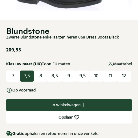
Blundstone
Zwarte Blundstone enkellaarzen heren 068 Dress Boots Black
209,95
Kies uw maat (UK)
Toon EU maten
Maattabel
7
7,5
8
8,5
9
9,5
10
11
12
Op voorraad
In winkelwagen
Opslaan
Gratis
ophalen en retourneren in onze winkels.