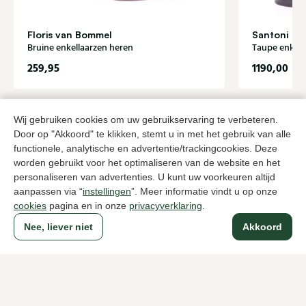
Floris van Bommel
Santoni
Bruine enkellaarzen heren
Taupe enkell
259,95
1190,00
Naar alle producten
Wij gebruiken cookies om uw gebruikservaring te verbeteren.
Door op "Akkoord" te klikken, stemt u in met het gebruik van alle
functionele, analytische en advertentie/trackingcookies. Deze
worden gebruikt voor het optimaliseren van de website en het
personaliseren van advertenties. U kunt uw voorkeuren altijd
Sinds 1983 een begrip in Den Haag
aanpassen via “
instellingen
”. Meer informatie vindt u op onze
cookies
pagina en in onze
privacyverklaring
.
Nee, liever niet
Akkoord
Voor dames
Voor heren
Over Klijsen
Over ons
Vacatures