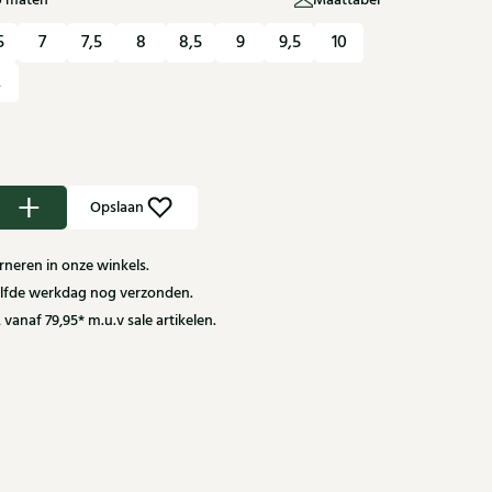
U maten
Maattabel
5
7
7,5
8
8,5
9
9,5
10
2
Opslaan
neren in onze winkels.
zelfde werkdag nog verzonden.
 vanaf 79,95* m.u.v sale artikelen.