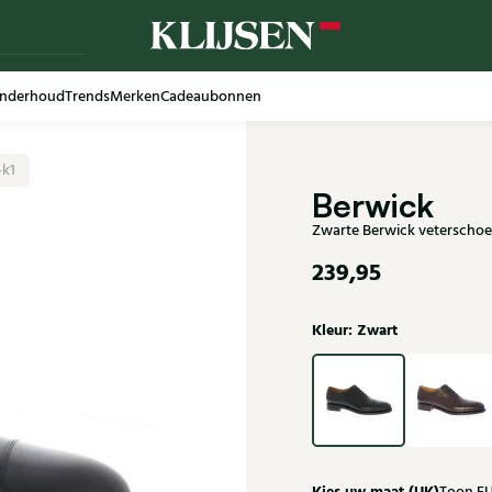
nderhoud
Trends
Merken
Cadeaubonnen
-k1
Berwick
Zwarte Berwick veterschoe
239,95
Kleur: Zwart