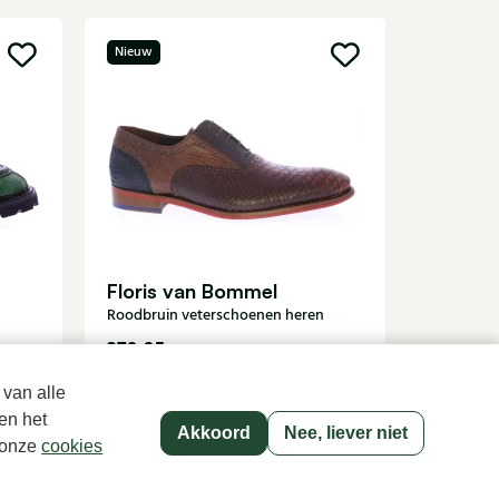
Nieuw
Carlos
Bruine ve
Floris van Bommel
Roodbruin veterschoenen heren
279,95
349,95
 van alle
en het
Akkoord
Nee, liever niet
p onze
cookies