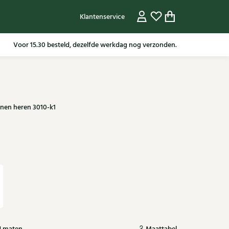
Klantenservice
Gratis verzending in NL vanaf 79,95* m.u.v sale artikelen.
Voor 15.30 besteld, dezelfde werkdag nog verzonden.
nen heren 3010-k1