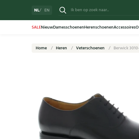
NL
EN
SALE
Nieuw
Damesschoenen
Herenschoenen
Accessoires
O
Home
Heren
Veterschoenen
Berwick 3010