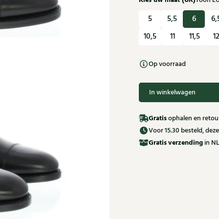
Kies uw maat (UK)
Toon E
5
5,5
6
6,
10,5
11
11,5
1
Op voorraad
In winkelwagen
Gratis
ophalen en retour
Voor 15.30 besteld, de
Gratis
verzending
in NL