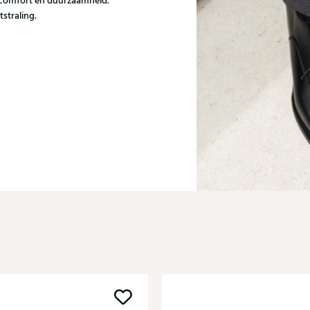
 comfort en duurzaamheid.
tstraling.