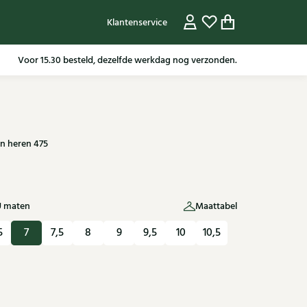
Klantenservice
Gratis verzending in NL vanaf 79,95* m.u.v sale artikelen.
Voor 15.30 besteld, dezelfde werkdag nog verzonden.
en heren 475
U maten
Maattabel
5
7
7,5
8
9
9,5
10
10,5