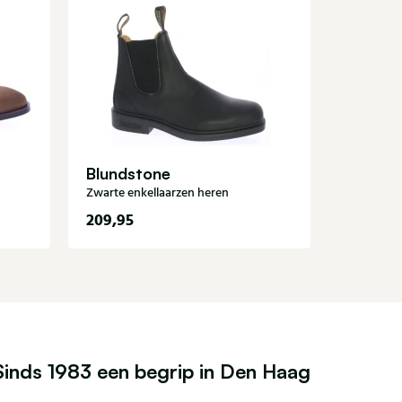
Jo Gho
Roodbruin
Blundstone
Zwarte enkellaarzen heren
209,95
449,95
Sinds 1983 een begrip in Den Haag