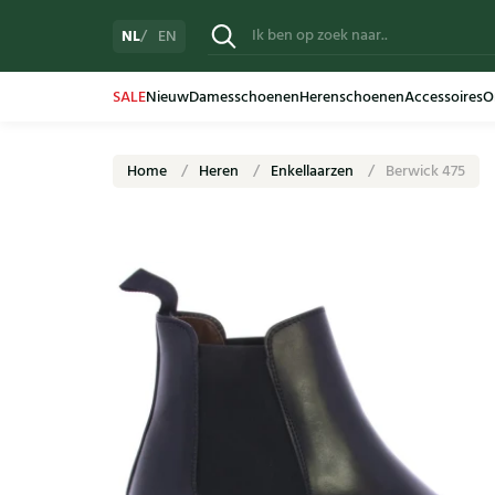
NL
EN
SALE
Nieuw
Damesschoenen
Herenschoenen
Accessoires
O
Home
Heren
Enkellaarzen
Berwick 475