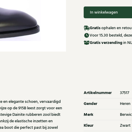
In winkelwagen
Gratis
ophalen en retour
Voor 15.30 besteld, de
Gratis
verzending
in NL
Artikelnummer
37517
ze en elegante schoen, vervaardigd
Gender
Heren
jze op de 915B leest zorgt voor een
Merk
evige Dainite rubberen zool biedt
Berwic
nkzij de elastische inzetten en
Kleur
Zwart
ea boot die perfect past bij zowel