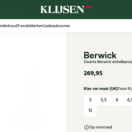
nderhoud
Trends
Merken
Cadeaubonnen
Berwick
Zwarte Berwick enkellaarz
269,95
Kies uw maat (UK)
Toon E
5
5,5
6
6,
12
Op voorraad