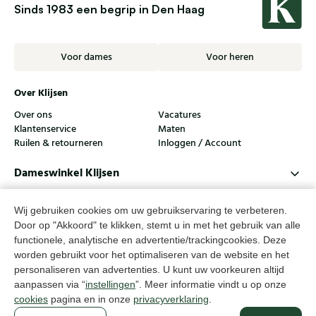
Sinds 1983 een begrip in Den Haag
Voor dames
Voor heren
Over Klijsen
Over ons
Vacatures
Klantenservice
Maten
Ruilen & retourneren
Inloggen / Account
Dameswinkel Klijsen
Herenwinkel Klijsen
Wij gebruiken cookies om uw gebruikservaring te verbeteren.
Klantenservice
Door op "Akkoord" te klikken, stemt u in met het gebruik van alle
functionele, analytische en advertentie/trackingcookies. Deze
Volg ons
worden gebruikt voor het optimaliseren van de website en het
personaliseren van advertenties. U kunt uw voorkeuren altijd
aanpassen via “
instellingen
”. Meer informatie vindt u op onze
© Klijsen Schoenmode - 2026
cookies
pagina en in onze
privacyverklaring
.
Privacyverklaring
Cookies
Algemene voorwaarden