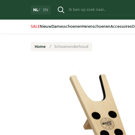
NL
EN
SALE
Nieuw
Damesschoenen
Herenschoenen
Accessoires
O
Home
Schoenonderhoud