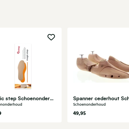
Magic step Schoenonderhoud
enonderhoud
Schoenonderhoud
9
49,95
36
37
38
39
38-39
40-41
42-43