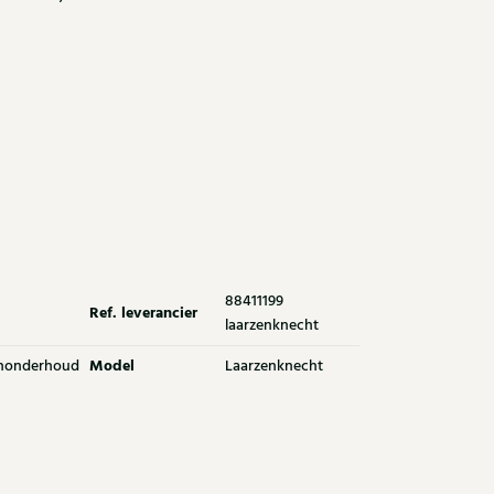
88411199
Ref. leverancier
laarzenknecht
Model
nonderhoud
Laarzenknecht