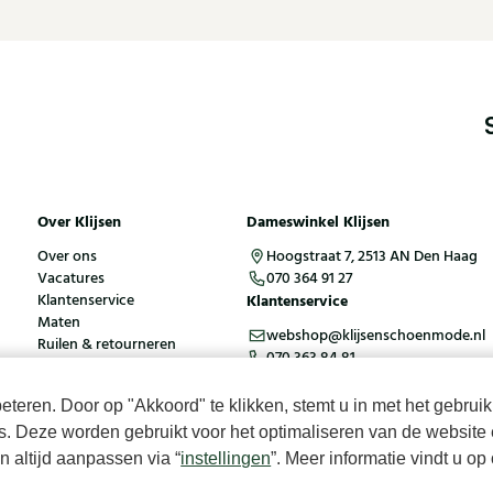
41
42
43
44
44-45
46-48
46
47
48
Over Klijsen
Dameswinkel Klijsen
Over ons
Hoogstraat 7, 2513 AN Den Haag
Vacatures
070 364 91 27
Klantenservice
Klantenservice
Maten
webshop@klijsenschoenmode.nl
Ruilen & retourneren
070 363 84 81
Inloggen / Account
teren. Door op "Akkoord" te klikken, stemt u in met het gebruik
es. Deze worden gebruikt voor het optimaliseren van de website 
ies
Algemene voorwaarden
 altijd aanpassen via “
instellingen
”. Meer informatie vindt u o