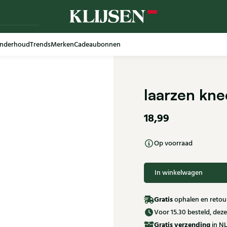
nderhoud
Trends
Merken
Cadeaubonnen
laarzen kn
18,99
Op voorraad
In winkelwagen
Gratis
ophalen en retour
Voor 15.30 besteld, de
Gratis
verzending
in NL