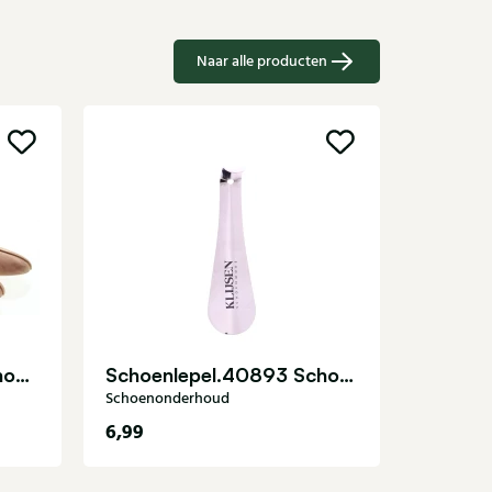
Naar alle producten
Schoenon
Spanner cederhout Schoenonderhoud
Schoenlepel.40893 Schoenonderhoud
Schoenonderhoud
6,99
16,99