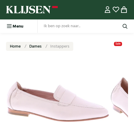
Menu
Sale
Home
Dames
Instappers