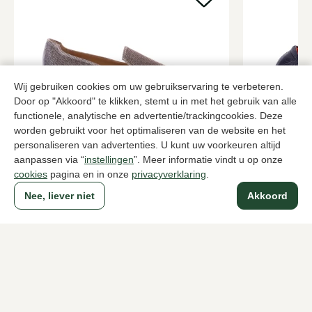
Wij gebruiken cookies om uw gebruikservaring te verbeteren.
Door op "Akkoord" te klikken, stemt u in met het gebruik van alle
functionele, analytische en advertentie/trackingcookies. Deze
worden gebruikt voor het optimaliseren van de website en het
personaliseren van advertenties. U kunt uw voorkeuren altijd
Nalini
Kroll
Metallic instappers dames
Blauwe inst
aanpassen via “
instellingen
”. Meer informatie vindt u op onze
cookies
pagina en in onze
privacyverklaring
.
132,00
199,95
219,95
Nee, liever niet
Akkoord
Naar alle producten
Sinds 1983 een begrip in Den Haag