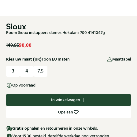
Sioux
Room Sioux instappers dames Hokulani-700 4141047g
90,00
149,95
Kies uw maat (UK)
Toon EU maten
Maattabel
3
4
7,5
Op voorraad
In winkelwagen
Opslaan
Gratis
ophalen en retourneren in onze winkels.
Voor 15.30 besteld, dezelfde werkdag nog verzonden.