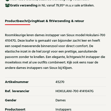
Gratis
verzending
in NL vanaf 79,95* m.u.v sale artikelen.
Productbeschrijving
Maat & fit
Verzending & retour
Roomkleurige leren dames instapper van Sioux model Hokulani-700
41047G. Deze loafer is gemaakt van bijzonder zacht leer en heeft
een soepel meeverende binnenzool voor direct comfort. De
elastische inzet in de hiel zorgt voor een prettige, aansluitende
pasvorm zonder te knellen. Een elegante, lichtgewicht instapper die
moeiteloos met al uw outfits combineert. Kijk ook eens naar de
andere dames instappers van Sioux bij Klijsen.
Artikelnummer
45270
Ref. leverancier
HOKULANI-700 4141047G
Gender
Dames
Productsoort
Instappers