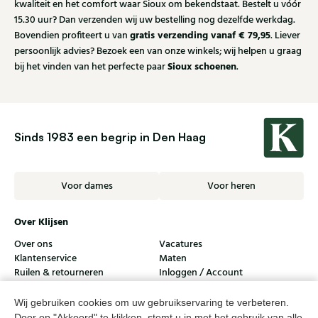
kwaliteit en het comfort waar Sioux om bekendstaat. Bestelt u vóór
15.30 uur? Dan verzenden wij uw bestelling nog dezelfde werkdag.
gratis verzending vanaf € 79,95
Bovendien profiteert u van
. Liever
persoonlijk advies? Bezoek een van onze winkels; wij helpen u graag
Sioux schoenen
bij het vinden van het perfecte paar
.
Sinds 1983 een begrip in Den Haag
Voor dames
Voor heren
Over Klijsen
Over ons
Vacatures
Klantenservice
Maten
Ruilen & retourneren
Inloggen / Account
Dameswinkel Klijsen
Wij gebruiken cookies om uw gebruikservaring te verbeteren.
Door op "Akkoord" te klikken, stemt u in met het gebruik van alle