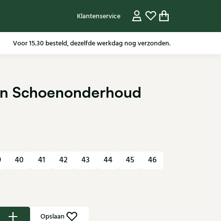
Klantenservice
Voor 15.30 besteld, dezelfde werkdag nog verzonden.
en Schoenonderhoud
9
40
41
42
43
44
45
46
Opslaan