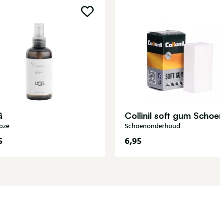
G
loze
Schoenonderhoud
5
6,95