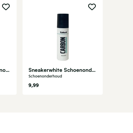
Schoenon
Collinil soft gum Schoenonderhoud
Sneakerwhite Schoenonderhoud
Schoenonderhoud
9,99
16,99