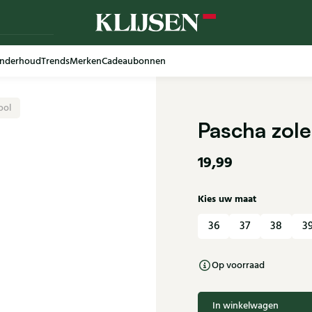
nderhoud
Trends
Merken
Cadeaubonnen
ool
Pascha zol
19,99
Kies uw maat
36
37
38
3
Op voorraad
In winkelwagen