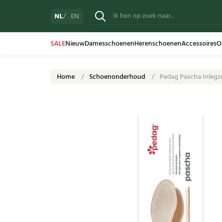
NL
EN
SALE
Nieuw
Damesschoenen
Herenschoenen
Accessoires
O
Home
Schoenonderhoud
Pedag Pascha Inlegz