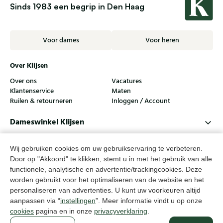
Sinds 1983 een begrip in Den Haag
Voor dames
Voor heren
Over Klijsen
Over ons
Vacatures
Klantenservice
Maten
Ruilen & retourneren
Inloggen / Account
Dameswinkel Klijsen
Herenwinkel Klijsen
Wij gebruiken cookies om uw gebruikservaring te verbeteren.
Klantenservice
Door op "Akkoord" te klikken, stemt u in met het gebruik van alle
functionele, analytische en advertentie/trackingcookies. Deze
Volg ons
worden gebruikt voor het optimaliseren van de website en het
personaliseren van advertenties. U kunt uw voorkeuren altijd
aanpassen via “
instellingen
”. Meer informatie vindt u op onze
© Klijsen Schoenmode - 2026
cookies
pagina en in onze
privacyverklaring
.
Privacyverklaring
Cookies
Algemene voorwaarden