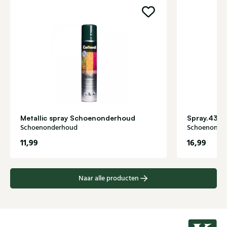
Metallic spray Schoenonderhoud
Spray.432
Schoenonderhoud
Schoenonde
11,99
16,99
Naar alle producten