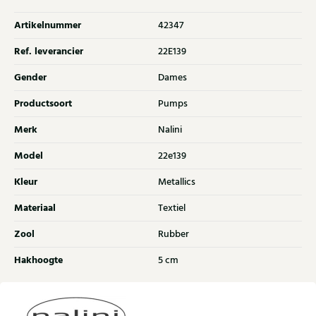
Artikelnummer
42347
Ref. leverancier
22E139
Gender
Dames
Productsoort
Pumps
Merk
Nalini
Model
22e139
Kleur
Metallics
Materiaal
Textiel
Zool
Rubber
Hakhoogte
5 cm