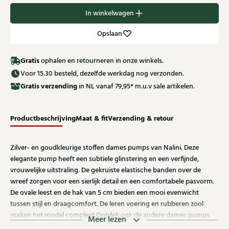
In winkelwagen
Opslaan
Gratis
ophalen en retourneren in onze winkels.
Voor 15.30 besteld, dezelfde werkdag nog verzonden.
Gratis
verzending
in NL vanaf 79,95* m.u.v sale artikelen.
Productbeschrijving
Maat & fit
Verzending & retour
Zilver- en goudkleurige stoffen dames pumps van Nalini. Deze
elegante pump heeft een subtiele glinstering en een verfijnde,
vrouwelijke uitstraling. De gekruiste elastische banden over de
wreef zorgen voor een sierlijk detail en een comfortabele pasvorm.
De ovale leest en de hak van 5 cm bieden een mooi evenwicht
tussen stijl en draagcomfort. De leren voering en rubberen zool
maken het model compleet.Ontdek ook de andere dames pumps
Meer lezen
van Nalini bij Klijsen.