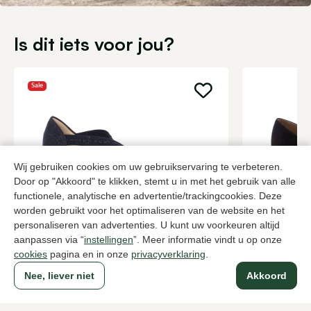
Is dit iets voor jou?
Sale
Wij gebruiken cookies om uw gebruikservaring te verbeteren.
Door op "Akkoord" te klikken, stemt u in met het gebruik van alle
functionele, analytische en advertentie/trackingcookies. Deze
worden gebruikt voor het optimaliseren van de website en het
personaliseren van advertenties. U kunt uw voorkeuren altijd
Nalini
Brunate
aanpassen via “
instellingen
”. Meer informatie vindt u op onze
Zwarte pumps dames
Bruine pump
cookies
pagina en in onze
privacyverklaring
.
120,00
2 kleuren
259,95
199,95
Nee, liever niet
Akkoord