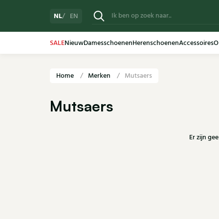
NL
EN
SALE
Nieuw
Damesschoenen
Herenschoenen
Accessoires
O
Home
Merken
Mutsaers
Mutsaers
Er zijn ge