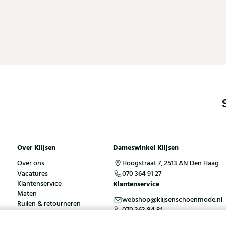
Over Klijsen
Dameswinkel Klijsen
Over ons
Hoogstraat 7, 2513 AN Den Haag
Vacatures
070 364 91 27
Klantenservice
Klantenservice
Maten
webshop@klijsenschoenmode.nl
Ruilen & retourneren
070 363 84 81
Inloggen / Account