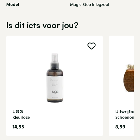
Model
Magic Step Inlegzool
Is dit iets voor jou?
UGG
Uitwrijfbo
Kleurloze
Schoenonde
14,95
8,99