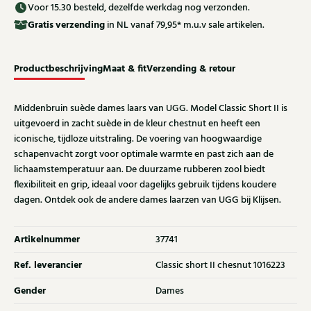
Voor 15.30 besteld, dezelfde werkdag nog verzonden.
Gratis
verzending
in NL vanaf 79,95* m.u.v sale artikelen.
Productbeschrijving
Maat & fit
Verzending & retour
Middenbruin suède dames laars van UGG. Model Classic Short II is
uitgevoerd in zacht suède in de kleur chestnut en heeft een
iconische, tijdloze uitstraling. De voering van hoogwaardige
schapenvacht zorgt voor optimale warmte en past zich aan de
lichaamstemperatuur aan. De duurzame rubberen zool biedt
flexibiliteit en grip, ideaal voor dagelijks gebruik tijdens koudere
dagen. Ontdek ook de andere dames laarzen van UGG bij Klijsen.
Artikelnummer
37741
Ref. leverancier
Classic short II chesnut 1016223
Gender
Dames