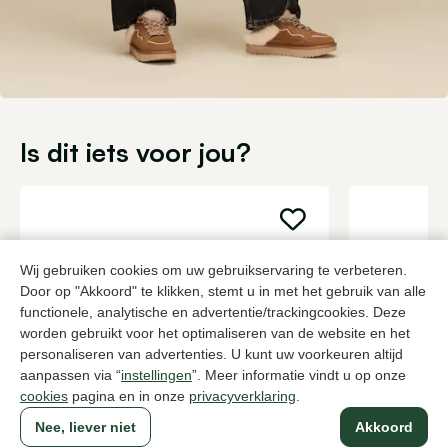
Is dit iets voor jou?
Wij gebruiken cookies om uw gebruikservaring te verbeteren.
Door op "Akkoord" te klikken, stemt u in met het gebruik van alle
functionele, analytische en advertentie/trackingcookies. Deze
worden gebruikt voor het optimaliseren van de website en het
personaliseren van advertenties. U kunt uw voorkeuren altijd
aanpassen via “
instellingen
”. Meer informatie vindt u op onze
cookies
pagina en in onze
privacyverklaring
.
Nee, liever niet
Akkoord
Maripe
UGG
Zwarte enkellaarzen dames
Zandkleur en