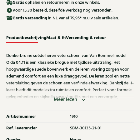
Gratis
ophalen en retourneren in onze winkels.
Voor 15.30 besteld, dezelfde werkdag nog verzonden.
Gratis
verzending
in NL vanaf 79,95* m.u.v sale artikelen.
Productbeschrijving
Maat & fit
Verzending & retour
Donkerbruine suède heren veterschoen van Van Bommel model
Olda 04.11 is een klassieke brogue met tijdloze uitstraling. Het
hoogwaardige suède bovenwerk en de leren voering zorgen voor
ademend comfort en een luxe draaggevoel. De leren zool en nette
vetersluiting geven de schoen een verfijnde afwerking. Dankzij de H-
leest biedt dit model extra ruimte en comfort. Perfect voor formele
gelegenheden en stijlvolle casual outfits met een verzorgde,
Meer lezen
elegante look.
Artikelnummer
1910
Ref. leverancier
SBM-30135-21-01
Gender
Heren