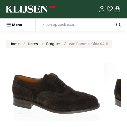
Menu
Home
Heren
Brogues
Van Bommel Olda 04 11