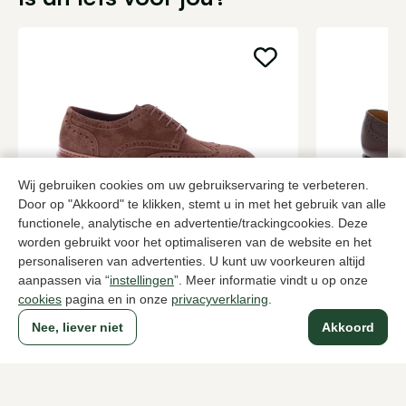
Wij gebruiken cookies om uw gebruikservaring te verbeteren.
Door op "Akkoord" te klikken, stemt u in met het gebruik van alle
functionele, analytische en advertentie/trackingcookies. Deze
worden gebruikt voor het optimaliseren van de website en het
Fabrizio Silenzi
Van Bomme
personaliseren van advertenties. U kunt uw voorkeuren altijd
Bruine brogues heren
Bordeaux br
aanpassen via “
instellingen
”. Meer informatie vindt u op onze
379,95
299,95
cookies
pagina en in onze
privacyverklaring
.
Nee, liever niet
Akkoord
Naar alle producten