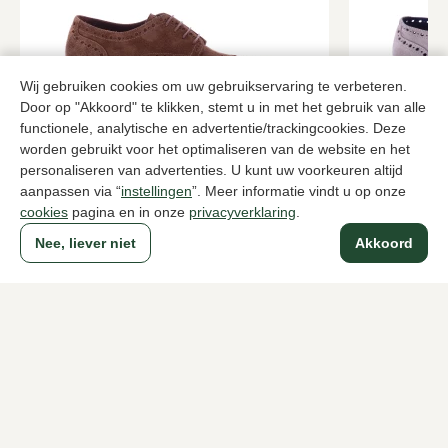
Wij gebruiken cookies om uw gebruikservaring te verbeteren.
Door op "Akkoord" te klikken, stemt u in met het gebruik van alle
functionele, analytische en advertentie/trackingcookies. Deze
worden gebruikt voor het optimaliseren van de website en het
personaliseren van advertenties. U kunt uw voorkeuren altijd
Fabrizio Silenzi
Fabrizio Sil
Bruine brogues heren
Zandkleur b
aanpassen via “
instellingen
”. Meer informatie vindt u op onze
cookies
pagina en in onze
privacyverklaring
.
379,95
228,
379,95
Nee, liever niet
Akkoord
Naar alle producten
Sinds 1983 een begrip in Den Haag