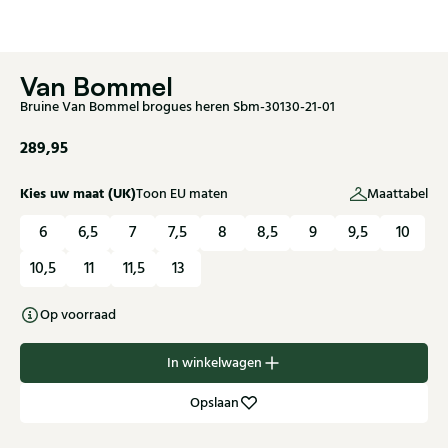
Van Bommel
Bruine Van Bommel brogues heren Sbm-30130-21-01
289,95
Kies uw maat (UK)
Toon EU maten
Maattabel
6
6,5
7
7,5
8
8,5
9
9,5
10
10,5
11
11,5
13
Op voorraad
In winkelwagen
Opslaan