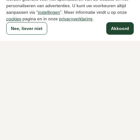
personaliseren van advertenties. U kunt uw voorkeuren altijd
aanpassen via “
instellingen
”. Meer informatie vindt u op onze
cookies
pagina en in onze
privacyverklaring
.
Nee, liever niet
Akkoord
Sendra
Nalini
Zwarte lange laarzen dames
Blauwe lange
192,00
319,95
319,95
Naar alle producten
Sinds 1983 een begrip in Den Haag
Voor dames
Voor heren