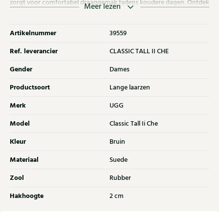
zorgt voor comfortabel draaggemak tijdens koudere dagen. Ontdek
Meer lezen
ook de andere dames laarzen van UGG bij Klijsen.
Artikelnummer
39559
Ref. leverancier
CLASSIC TALL II CHE
Gender
Dames
Productsoort
Lange laarzen
Merk
UGG
Model
Classic Tall Ii Che
Kleur
Bruin
Materiaal
Suede
Zool
Rubber
Hakhoogte
2 cm