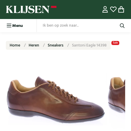
Menu
Sale
Home
Heren
Sneakers
Santoni Eagle 14398