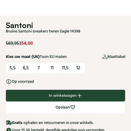
Santoni
Bruine Santoni sneakers heren Eagle 14398
354,00
589,95
Kies uw maat (UK)
Toon EU maten
Maattabel
5,5
6,5
7
11
11,5
12
Op voorraad
In winkelwagen
Opslaan
Gratis
ophalen en retourneren in onze winkels.
Voor 15.30 besteld, dezelfde werkdag nog verzonden.