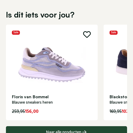
Is dit iets voor jou?
Sale
Sale
Floris van Bommel
Blackstone
Blauwe sneakers heren
Blauwe snea
156,00
102,
259,95
169,95
Naar alle producten