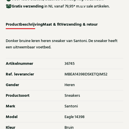
Gratis
verzending
in NL vanaf 79,95* m.u.v sale artikelen.
Productbeschrijving
Maat & fit
Verzending & retour
Donker bruine leren heren sneaker van Santoni. De sneaker heeft
een uitneembaar voetbed.
Artikelnummer
36745
Ref. leverancier
MBEA14398DSKETQIM52
Gender
Heren
Productsoort
Sneakers
Merk
Santoni
Model
Eagle 14398
Kleur
Bruin