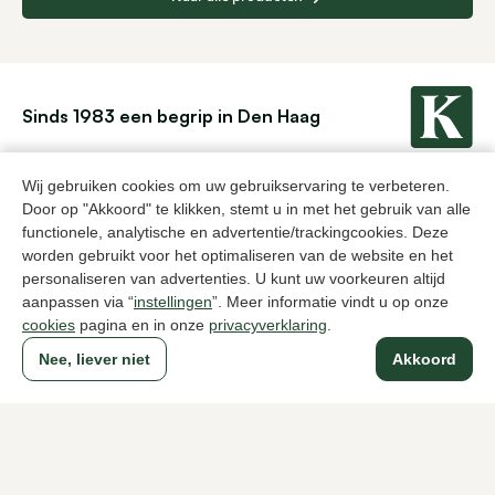
Sinds 1983 een begrip in Den Haag
Wij gebruiken cookies om uw gebruikservaring te verbeteren.
Voor dames
Voor heren
Door op "Akkoord" te klikken, stemt u in met het gebruik van alle
functionele, analytische en advertentie/trackingcookies. Deze
Over Klijsen
worden gebruikt voor het optimaliseren van de website en het
personaliseren van advertenties. U kunt uw voorkeuren altijd
Over ons
Vacatures
aanpassen via “
instellingen
”. Meer informatie vindt u op onze
Klantenservice
Maten
Ruilen & retourneren
Inloggen / Account
cookies
pagina en in onze
privacyverklaring
.
Nee, liever niet
Akkoord
Dameswinkel Klijsen
Herenwinkel Klijsen
Klantenservice
Volg ons