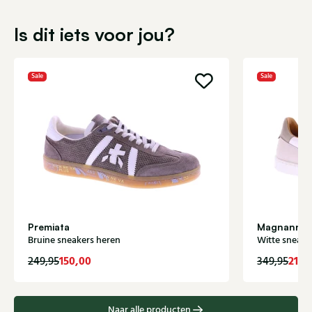
Is dit iets voor jou?
Sale
Sale
Premiata
Magnanni
Bruine sneakers heren
Witte sneake
150,00
210,
249,95
349,95
Naar alle producten