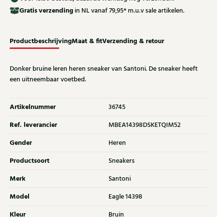
Gratis
verzending
in NL vanaf 79,95* m.u.v sale artikelen.
Productbeschrijving
Maat & fit
Verzending & retour
Donker bruine leren heren sneaker van Santoni. De sneaker heeft
een uitneembaar voetbed.
Artikelnummer
36745
Ref. leverancier
MBEA14398DSKETQIM52
Gender
Heren
Productsoort
Sneakers
Merk
Santoni
Model
Eagle 14398
Kleur
Bruin