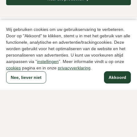
Wij gebruiken cookies om uw gebruikservaring te verbeteren.
Sinds 1983 een begrip in Den Haag
Door op "Akkoord" te klikken, stemt u in met het gebruik van alle
functionele, analytische en advertentie/trackingcookies. Deze
worden gebruikt voor het optimaliseren van de website en het
Voor dames
Voor heren
personaliseren van advertenties. U kunt uw voorkeuren altijd
aanpassen via “
instellingen
”. Meer informatie vindt u op onze
Over Klijsen
cookies
pagina en in onze
privacyverklaring
.
Nee, liever niet
Akkoord
Over ons
Vacatures
Klantenservice
Maten
Ruilen & retourneren
Inloggen / Account
Dameswinkel Klijsen
Herenwinkel Klijsen
Klantenservice
Volg ons