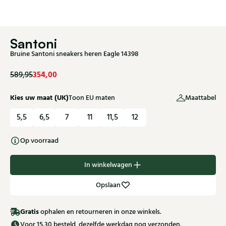
Santoni
Bruine Santoni sneakers heren Eagle 14398
354,00
589,95
Kies uw maat (UK)
Toon EU maten
Maattabel
5,5
6,5
7
11
11,5
12
Op voorraad
In winkelwagen
Opslaan
Gratis
ophalen en retourneren in onze winkels.
Voor 15.30 besteld, dezelfde werkdag nog verzonden.