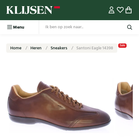
Menu
Sale
Home
Heren
Sneakers
Santoni Eagle 14398