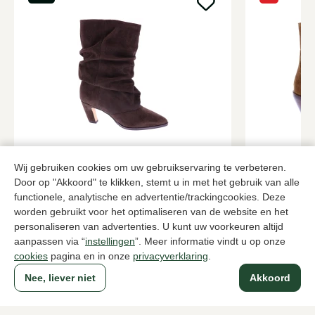
Via Vai
Alpe
Bruine enkellaarzen dames
Bruine enkel
Wij gebruiken cookies om uw gebruikservaring te verbeteren.
Door op "Akkoord" te klikken, stemt u in met het gebruik van alle
219,95
84,0
139,95
functionele, analytische en advertentie/trackingcookies. Deze
worden gebruikt voor het optimaliseren van de website en het
personaliseren van advertenties. U kunt uw voorkeuren altijd
Naar alle producten
aanpassen via “
instellingen
”. Meer informatie vindt u op onze
cookies
pagina en in onze
privacyverklaring
.
Nee, liever niet
Akkoord
Sinds 1983 een begrip in Den Haag