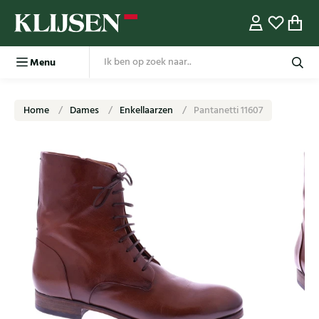
Menu
Home
Dames
Enkellaarzen
Pantanetti 11607