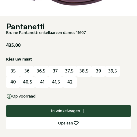
Pantanetti
Bruine Pantanetti enkellaarzen dames 11607
435,00
Kies uw maat
35
36
36,5
37
37,5
38,5
39
39,5
40
40,5
41
41,5
42
Op voorraad
In winkelwagen
Opslaan