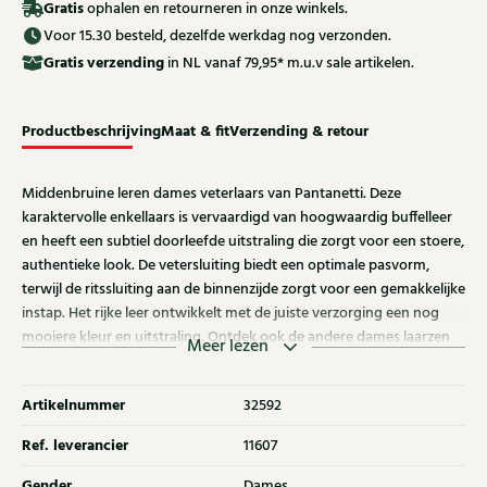
Gratis
ophalen en retourneren in onze winkels.
Voor 15.30 besteld, dezelfde werkdag nog verzonden.
Gratis
verzending
in NL vanaf 79,95* m.u.v sale artikelen.
Productbeschrijving
Maat & fit
Verzending & retour
Middenbruine leren dames veterlaars van Pantanetti. Deze
karaktervolle enkellaars is vervaardigd van hoogwaardig buffelleer
en heeft een subtiel doorleefde uitstraling die zorgt voor een stoere,
authentieke look. De vetersluiting biedt een optimale pasvorm,
terwijl de ritssluiting aan de binnenzijde zorgt voor een gemakkelijke
instap. Het rijke leer ontwikkelt met de juiste verzorging een nog
mooiere kleur en uitstraling. Ontdek ook de andere dames laarzen
Meer lezen
van Pantanetti bij Klijsen.
Artikelnummer
32592
Ref. leverancier
11607
Gender
Dames