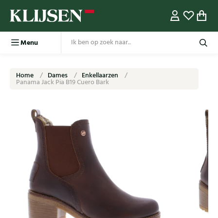
Menu
Home
Dames
Enkellaarzen
Panama Jack Pia B19 Cuero Bark