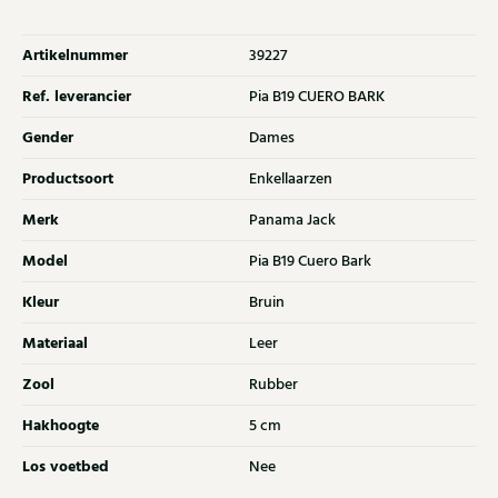
Klijsen.
Artikelnummer
39227
Ref. leverancier
Pia B19 CUERO BARK
Gender
Dames
Productsoort
Enkellaarzen
Merk
Panama Jack
Model
Pia B19 Cuero Bark
Kleur
Bruin
Materiaal
Leer
Zool
Rubber
Hakhoogte
5 cm
Los voetbed
Nee