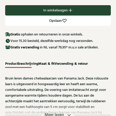
In winkelwagen
Opslaan
Gratis
ophalen en retourneren in onze winkels.
Voor 15.30 besteld, dezelfde werkdag nog verzonden.
Gratis
verzending
in NL vanaf 79,95* m.u.v sale artikelen.
Productbeschrijving
Maat & fit
Verzending & retour
Bruin leren dames chelsealaarzen van Panama Jack. Deze robuuste
laars is uitgevoerd in hoogwaardig leer en heeft een warme,
comfortabele uitstraling. De voering van imitatievacht zorgt voor
aangename warmte tijdens koudere dagen. De lus aan de
achterzijde maakt het aantrekken eenvoudig, terwijl de rubberen
zool met een hakhoogte van 5 cm zorgt voor stabiliteit en
grip.Ontdek ook de andere dames laarzen van Panama Jack bij
Meer lezen