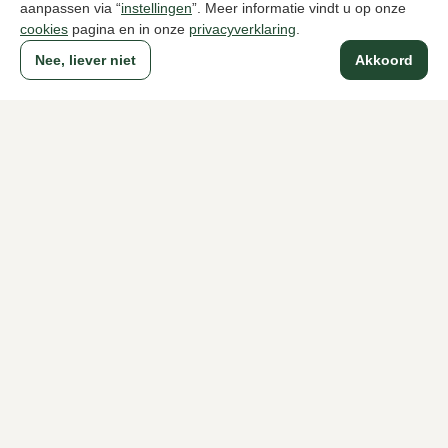
aanpassen via “
instellingen
”. Meer informatie vindt u op onze
189,95
195,00
cookies
pagina en in onze
privacyverklaring
.
Nee, liever niet
Akkoord
Naar alle producten
Sinds 1983 een begrip in Den Haag
Voor dames
Voor heren
Over Klijsen
Over ons
Vacatures
Klantenservice
Maten
Ruilen & retourneren
Inloggen / Account
Dameswinkel Klijsen