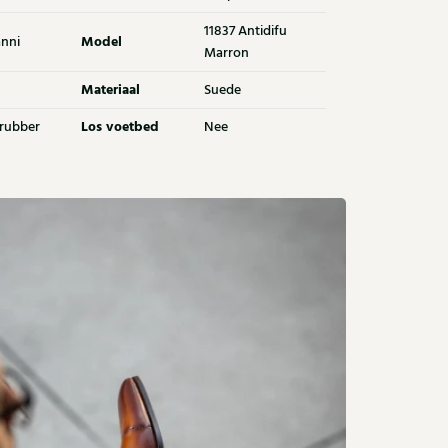
11837 Antidifu
Model
nni
Marron
Materiaal
Suede
Los voetbed
 rubber
Nee