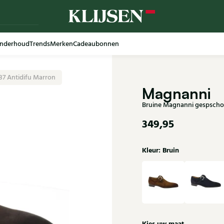
nderhoud
Trends
Merken
Cadeaubonnen
37 Antidifu Marron
Magnanni
Bruine Magnanni gespschoe
349,95
Kleur: Bruin