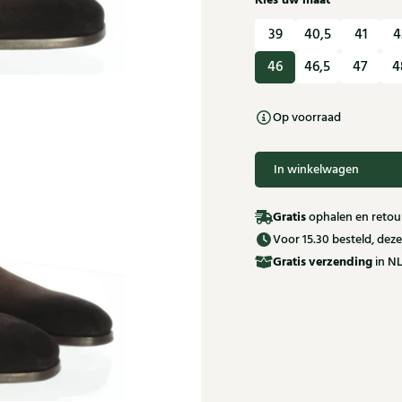
Kies uw maat
39
40,5
41
4
46
46,5
47
4
Op voorraad
In winkelwagen
Gratis
ophalen en retour
Voor 15.30 besteld, de
Gratis
verzending
in NL