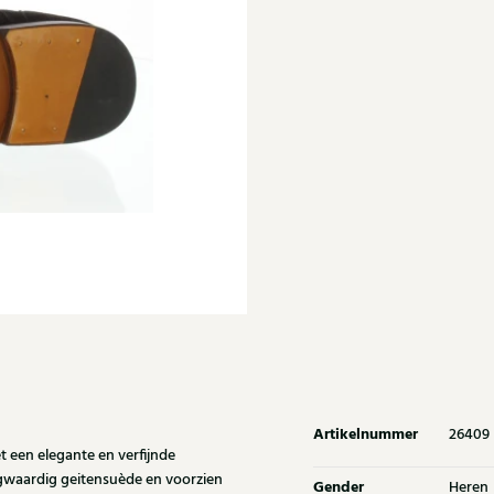
Artikelnummer
26409
een elegante en verfijnde
oogwaardig geitensuède en voorzien
Gender
Heren