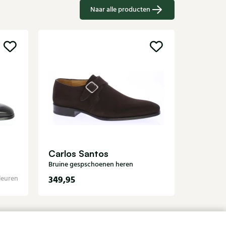
Naar alle producten
Greve
Zwarte ge
Carlos Santos
Bruine gespschoenen heren
349,95
279,95
leuren