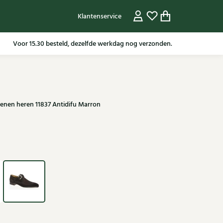
Klantenservice
Gratis verzending in NL vanaf 79,95* m.u.v sale artikelen.
nen heren 11837 Antidifu Marron