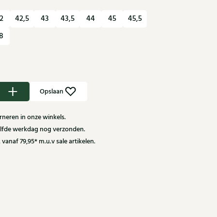
2
42,5
43
43,5
44
45
45,5
8
Opslaan
neren in onze winkels.
zelfde werkdag nog verzonden.
 vanaf 79,95* m.u.v sale artikelen.