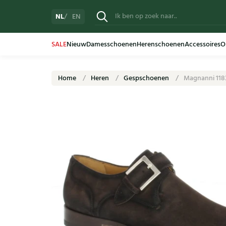
NL
EN
SALE
Nieuw
Damesschoenen
Herenschoenen
Accessoires
O
Home
Heren
Gespschoenen
Magnanni 118