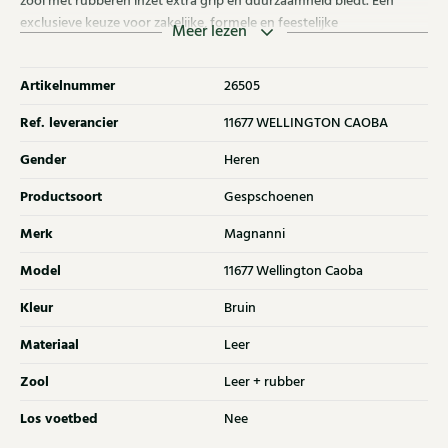
zool met rubberen inzet extra grip en duurzaamheid biedt. Een
exclusieve keuze voor zakelijke, formele en feestelijke
Meer lezen
gelegenheden.
Artikelnummer
26505
Ref. leverancier
11677 WELLINGTON CAOBA
Gender
Heren
Productsoort
Gespschoenen
Merk
Magnanni
Model
11677 Wellington Caoba
Kleur
Bruin
Materiaal
Leer
Zool
Leer + rubber
Los voetbed
Nee