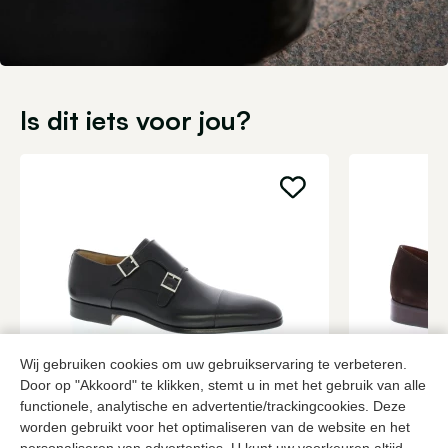
Is dit iets voor jou?
Wij gebruiken cookies om uw gebruikservaring te verbeteren.
Door op "Akkoord" te klikken, stemt u in met het gebruik van alle
Magnanni
Van Bomme
functionele, analytische en advertentie/trackingcookies. Deze
Zwarte gespschoenen heren
Bruine gesp
worden gebruikt voor het optimaliseren van de website en het
399,95
2 kleuren
279,95