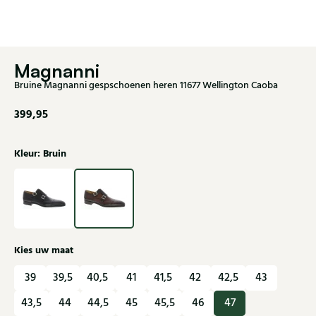
Magnanni
Bruine Magnanni gespschoenen heren 11677 Wellington Caoba
399,95
Kleur: Bruin
Kies uw maat
39
39,5
40,5
41
41,5
42
42,5
43
43,5
44
44,5
45
45,5
46
47