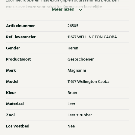
zool met rubberen inzet extra grip en duurzaamheid biedt. Een
exclusieve keuze voor zakelijke, formele en feestelijke
Meer lezen
gelegenheden.
Artikelnummer
26505
Ref. leverancier
11677 WELLINGTON CAOBA
Gender
Heren
Productsoort
Gespschoenen
Merk
Magnanni
Model
11677 Wellington Caoba
Kleur
Bruin
Materiaal
Leer
Zool
Leer + rubber
Los voetbed
Nee