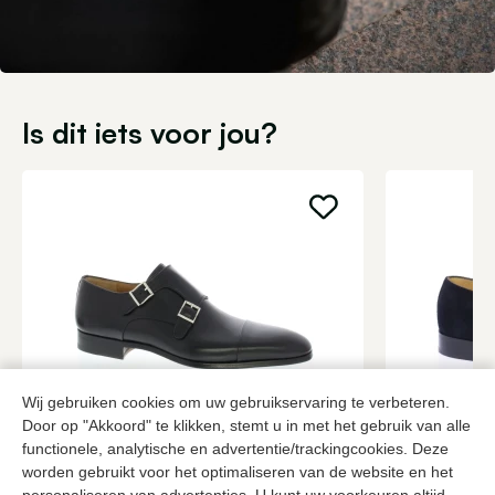
Is dit iets voor jou?
Wij gebruiken cookies om uw gebruikservaring te verbeteren.
Door op "Akkoord" te klikken, stemt u in met het gebruik van alle
Magnanni
Carlos San
functionele, analytische en advertentie/trackingcookies. Deze
Zwarte gespschoenen heren
Blauwe gesp
worden gebruikt voor het optimaliseren van de website en het
399,95
2 kleuren
349,95