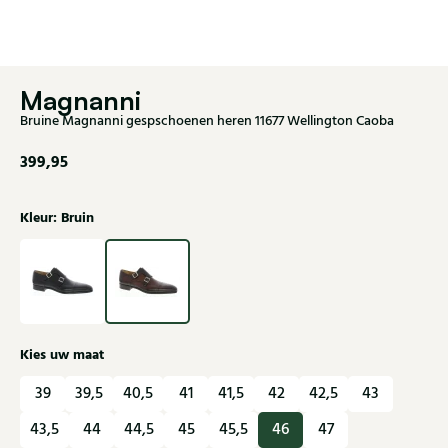
Magnanni
Bruine Magnanni gespschoenen heren 11677 Wellington Caoba
399,95
Kleur: Bruin
Kies uw maat
39
39,5
40,5
41
41,5
42
42,5
43
43,5
44
44,5
45
45,5
46
47