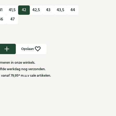
41
41,5
42
42,5
43
43,5
44
46
47
Opslaan
neren in onze winkels.
zelfde werkdag nog verzonden.
 vanaf 79,95* m.u.v sale artikelen.