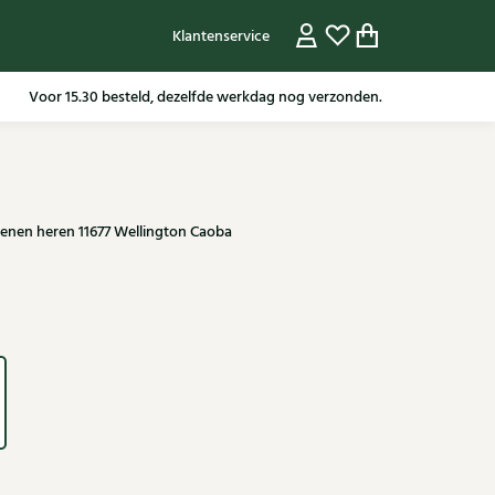
Klantenservice
Gratis verzending in NL vanaf 79,95* m.u.v sale artikelen.
enen heren 11677 Wellington Caoba