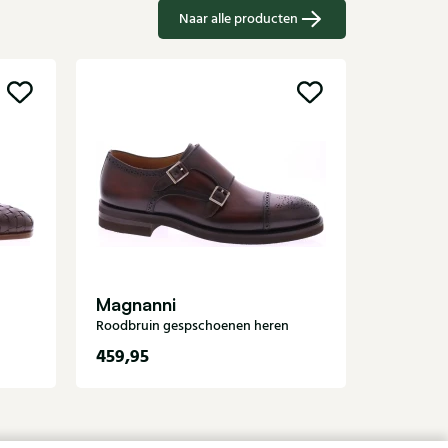
Naar alle producten
Magnan
Zwarte ge
Magnanni
Roodbruin gespschoenen heren
459,95
379,95