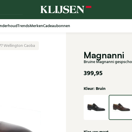
nderhoud
Trends
Merken
Cadeaubonnen
77 Wellington Caoba
Magnanni
Bruine Magnanni gespscho
399,95
Kleur: Bruin