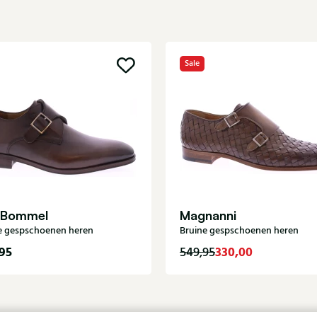
Sale
 Bommel
Magnanni
e gespschoenen heren
Bruine gespschoenen heren
95
330,00
549,95