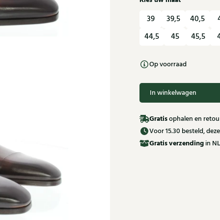
Kies uw maat
39
39,5
40,5
44,5
45
45,5
Op voorraad
In winkelwagen
Gratis
ophalen en retour
Voor 15.30 besteld, de
Gratis
verzending
in NL