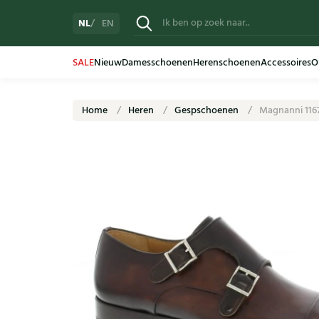
NL
EN
SALE
Nieuw
Damesschoenen
Herenschoenen
Accessoires
O
Home
Heren
Gespschoenen
Magnanni 116