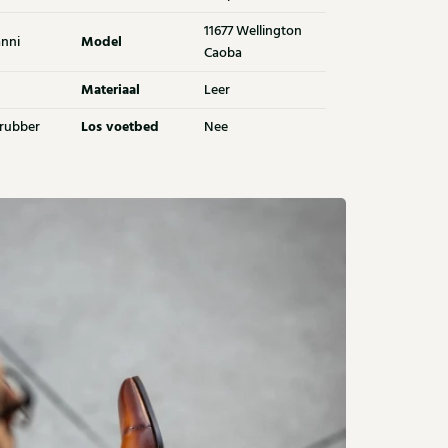
11677 Wellington
Model
nni
Caoba
Materiaal
Leer
Los voetbed
 rubber
Nee