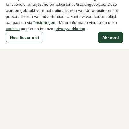
functionele, analytische en advertentie/trackingcookies. Deze
worden gebruikt voor het optimaliseren van de website en het
Nalini
UGG
personaliseren van advertenties. U kunt uw voorkeuren altijd
Zwarte lange laarzen dames
Bruine lange
aanpassen via “
instellingen
”. Meer informatie vindt u op onze
319,95
299,95
cookies
pagina en in onze
privacyverklaring
.
Nee, liever niet
Akkoord
Naar alle producten
Sinds 1983 een begrip in Den Haag
Voor dames
Voor heren
Over Klijsen
Over ons
Vacatures
Klantenservice
Maten