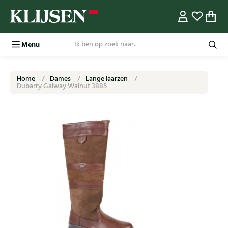
Menu
Home
Dames
Lange laarzen
Dubarry Galway Walnut 3885