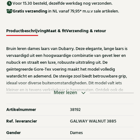
Voor 15.30 besteld, dezelfde werkdag nog verzonden.
Gratis
verzending
in NL vanaf 79,95* m.u.v sale artikelen.
Productbeschrijving
Maat & fit
Verzending & retour
Bruin leren dames laars van Dubarry. Deze elegante, lange laars is
vervaardigd uit een hoogwaardige combinatie van gevet leer en
nubuck en straalt een luxe, robuuste uitstraling uit. De
geïntegreerde Gore-Tex voering maakt het model volledig
waterdicht en ademend. De stevige zool biedt betrouwbare grip,
ideaal voor diverse buitenomstandigheden. Dit model valt iets
kleiner en is tevens verkrijgbaar in herenmaten. Ontdek ook de
Meer lezen
andere dames laarzen van Dubarry bij Klijsen.
Artikelnummer
38192
Ref. leverancier
GALWAY WALNUT 3885
Gender
Dames