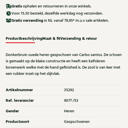
Gratis
ophalen en retourneren in onze winkels.
Voor 15.30 besteld, dezelfde werkdag nog verzonden.
Gratis
verzending
in NL vanaf 79,95* m.u.v sale artikelen.
Productbeschrijving
Maat & fit
Verzending & retour
Donkerbruin suede heren gespschoen van Carlos santos. De schoen
is gemaakt op de blake constructie en heeft een kalfsleren
bovenwerk welke met de hand gefinished is. De zool is van leer met
een rubber inzet op het slijtvlak.
Artikelnummer
35292
Ref. leverancier
9077 /53
Gender
Heren
Productsoort
Gespschoenen