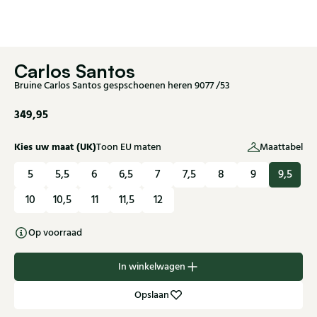
Carlos Santos
Bruine Carlos Santos gespschoenen heren 9077 /53
349,95
Kies uw maat (UK)
Toon EU maten
Maattabel
5
5,5
6
6,5
7
7,5
8
9
9,5
10
10,5
11
11,5
12
Op voorraad
In winkelwagen
Opslaan