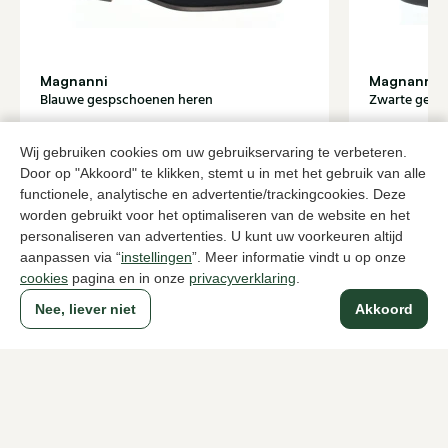
Magnanni
Magnanni
Blauwe gespschoenen heren
Zwarte gesp
349,95
2 kleuren
399,95
Wij gebruiken cookies om uw gebruikservaring te verbeteren.
Door op "Akkoord" te klikken, stemt u in met het gebruik van alle
functionele, analytische en advertentie/trackingcookies. Deze
Naar alle producten
worden gebruikt voor het optimaliseren van de website en het
personaliseren van advertenties. U kunt uw voorkeuren altijd
aanpassen via “
instellingen
”. Meer informatie vindt u op onze
cookies
pagina en in onze
privacyverklaring
.
Sinds 1983 een begrip in Den Haag
Nee, liever niet
Akkoord
Voor dames
Voor heren
Over Klijsen