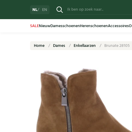
NL
EN
SALE
Nieuw
Damesschoenen
Herenschoenen
Accessoires
O
Home
Dames
Enkellaarzen
Brunate 28105