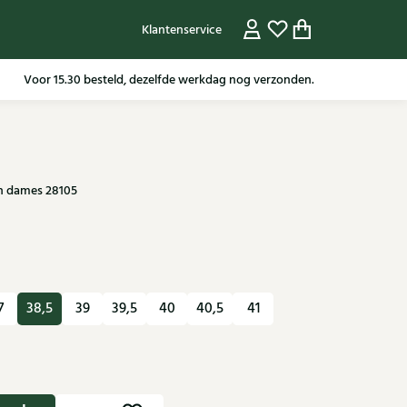
Klantenservice
Gratis verzending in NL vanaf 79,95* m.u.v sale artikelen.
en dames 28105
7
38,5
39
39,5
40
40,5
41