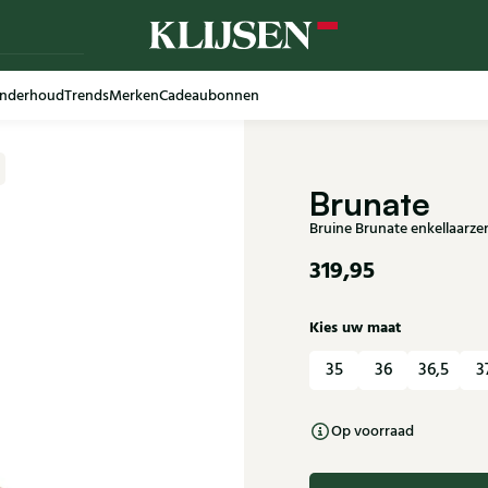
nderhoud
Trends
Merken
Cadeaubonnen
Brunate
Bruine Brunate enkellaarz
319,95
Kies uw maat
35
36
36,5
3
Op voorraad