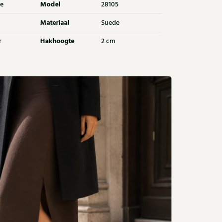
Model
e
28105
Materiaal
Suede
Hakhoogte
r
2 cm