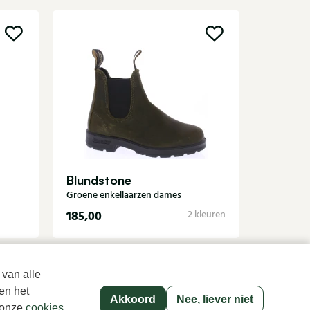
UGG
Zwarte en
Blundstone
Groene enkellaarzen dames
185,00
179,95
2 kleuren
 van alle
en het
Akkoord
Nee, liever niet
p onze
cookies