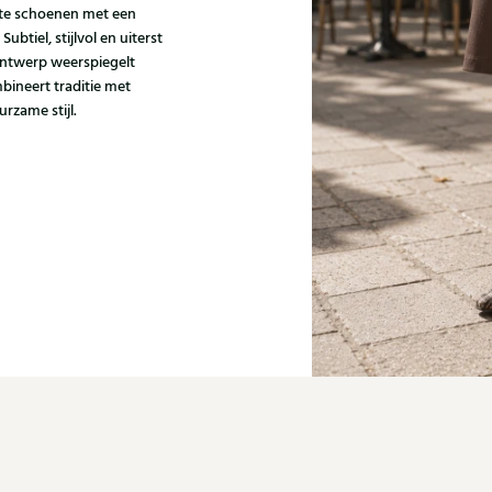
kte schoenen met een
tiel, stijlvol en uiterst
 ontwerp weerspiegelt
bineert traditie met
rzame stijl.