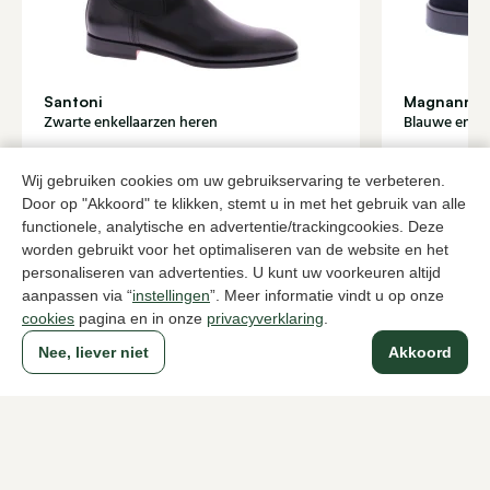
Santoni
Magnanni
Zwarte enkellaarzen heren
Blauwe enkel
789,95
329,95
Wij gebruiken cookies om uw gebruikservaring te verbeteren.
Door op "Akkoord" te klikken, stemt u in met het gebruik van alle
functionele, analytische en advertentie/trackingcookies. Deze
Naar alle producten
worden gebruikt voor het optimaliseren van de website en het
personaliseren van advertenties. U kunt uw voorkeuren altijd
aanpassen via “
instellingen
”. Meer informatie vindt u op onze
cookies
pagina en in onze
privacyverklaring
.
Sinds 1983 een begrip in Den Haag
Nee, liever niet
Akkoord
Voor dames
Voor heren
Over Klijsen