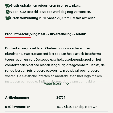
Gratis
ophalen en retourneren in onze winkels.
Voor 15.30 besteld, dezelfde werkdag nog verzonden.
Gratis
verzending
in NL vanaf 79,95* m.u.v sale artikelen.
Productbeschrijving
Maat & fit
Verzending & retour
Donkerbruine, gevet leren Chelsea boots voor heren van
Blundstone. Waterafstotend leer tot aan het elastiek beschermt
tegen regen en vuil. De soepele, schokabsorberende zool en het
comfortabele voetbed bieden langdurig draagcomfort. Dankzij de
ronde leest en iets bredere pasvorm zijn ze ideaal voor bredere
voeten. De elastische inzetten en aantreklussen met logo maken
instappen eenvoudig. Tijdloos design, duurzaam gemaakt en
Meer lezen
geschikt voor dagelijks gebruik in elke situatie het hele jaar.
Artikelnummer
36724
Ref. leverancier
1609 Classic antique brown