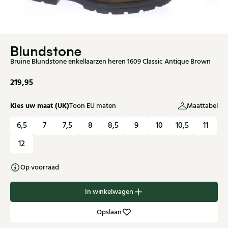
Blundstone
Bruine Blundstone enkellaarzen heren 1609 Classic Antique Brown
219,95
Kies uw maat (UK)
Toon EU maten
Maattabel
6,5
7
7,5
8
8,5
9
10
10,5
11
12
Op voorraad
In winkelwagen
Opslaan