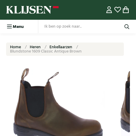
Menu
Home
Heren
Enkellaarzen
Blundstone 1609 Classic Antique Brown