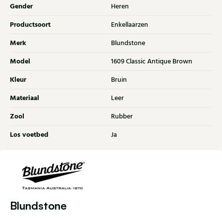
Gender
Heren
Productsoort
Enkellaarzen
Merk
Blundstone
Model
1609 Classic Antique Brown
Kleur
Bruin
Materiaal
Leer
Zool
Rubber
Los voetbed
Ja
Blundstone