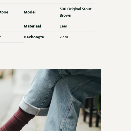
500 Original Stout
Model
tone
Brown
Materiaal
Leer
Hakhoogte
r
2 cm