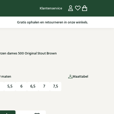
Klantenservice
Gratis ophalen en retourneren in onze winkels.
arzen dames 500 Original Stout Brown
U maten
Maattabel
5,5
6
6,5
7
7,5