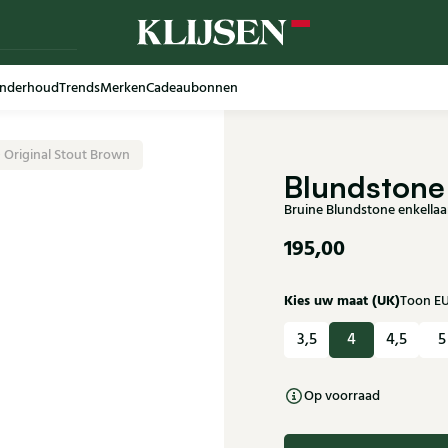
nderhoud
Trends
Merken
Cadeaubonnen
 Original Stout Brown
Blundstone
Bruine Blundstone enkella
195,00
Kies uw maat (UK)
Toon E
3,5
4
4,5
5
Op voorraad