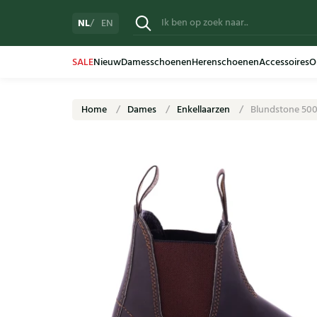
NL
EN
SALE
Nieuw
Damesschoenen
Herenschoenen
Accessoires
O
Home
Dames
Enkellaarzen
Blundstone 500