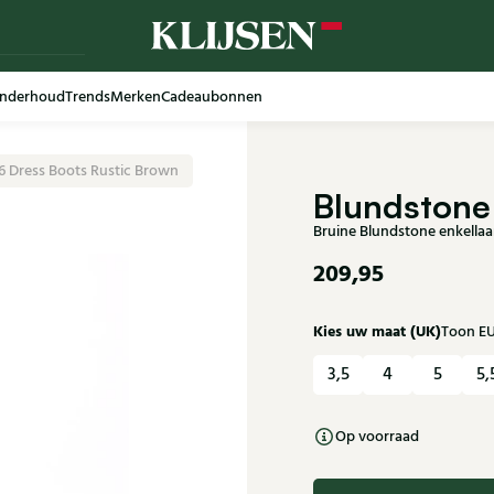
nderhoud
Trends
Merken
Cadeaubonnen
6 Dress Boots Rustic Brown
Blundstone
Bruine Blundstone enkella
209,95
Kies uw maat (UK)
Toon E
3,5
4
5
5,
Op voorraad