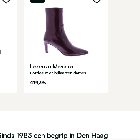
UGG
Zandkleur
Lorenzo Masiero
Bordeaux enkellaarzen dames
419,95
9
159,95
Sinds 1983 een begrip in Den Haag