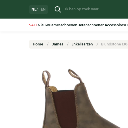
NL
EN
SALE
Nieuw
Damesschoenen
Herenschoenen
Accessoires
O
Home
Dames
Enkellaarzen
Blundstone 130