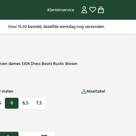
Klantenservice
Gratis verzending in NL vanaf 79,95* m.u.v sale artikelen.
Voor 15.30 besteld, dezelfde werkdag nog verzonden.
arzen dames 1306 Dress Boots Rustic Brown
U maten
Maattabel
5
6
6,5
7,5