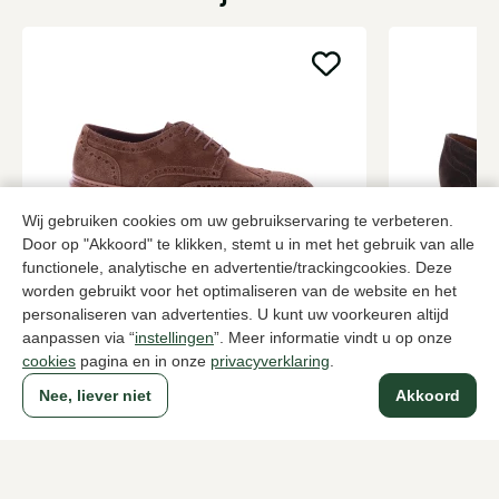
Wij gebruiken cookies om uw gebruikservaring te verbeteren.
Door op "Akkoord" te klikken, stemt u in met het gebruik van alle
functionele, analytische en advertentie/trackingcookies. Deze
worden gebruikt voor het optimaliseren van de website en het
Fabrizio Silenzi
Van Bomme
personaliseren van advertenties. U kunt uw voorkeuren altijd
Bruine brogues heren
Bruine brogu
aanpassen via “
instellingen
”. Meer informatie vindt u op onze
379,95
289,95
cookies
pagina en in onze
privacyverklaring
.
Nee, liever niet
Akkoord
Naar alle producten