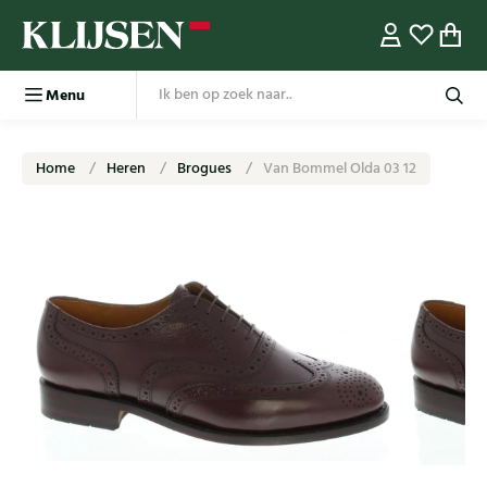
Menu
Home
Heren
Brogues
Van Bommel Olda 03 12