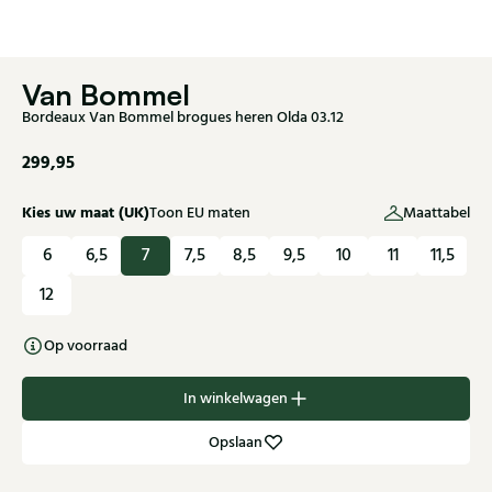
Van Bommel
Bordeaux Van Bommel brogues heren Olda 03.12
299,95
Kies uw maat (UK)
Toon EU maten
Maattabel
6
6,5
7
7,5
8,5
9,5
10
11
11,5
12
Op voorraad
In winkelwagen
Opslaan