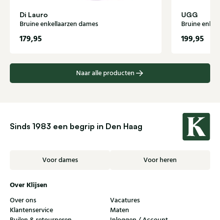
Di Lauro
UGG
Bruine enkellaarzen dames
Bruine enkel
179,95
199,95
Naar alle producten
Sinds 1983 een begrip in Den Haag
Voor dames
Voor heren
Over Klijsen
Over ons
Vacatures
Klantenservice
Maten
Ruilen & retourneren
Inloggen / Account