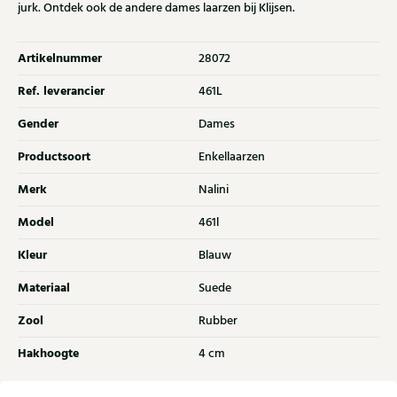
jurk. Ontdek ook de andere dames laarzen bij Klijsen.
Artikelnummer
28072
Ref. leverancier
461L
Gender
Dames
Productsoort
Enkellaarzen
Merk
Nalini
Model
461l
Kleur
Blauw
Materiaal
Suede
Zool
Rubber
Hakhoogte
4 cm