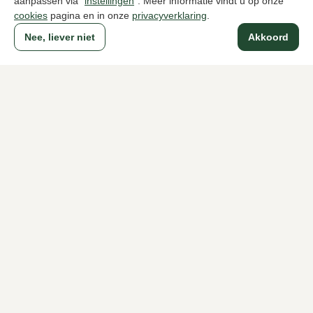
aanpassen via “
instellingen
”. Meer informatie vindt u op onze
cookies
pagina en in onze
privacyverklaring
.
Naar alle producten
Nee, liever niet
Akkoord
Sinds 1983 een begrip in Den Haag
Voor dames
Voor heren
Over Klijsen
Over ons
Vacatures
Klantenservice
Maten
Ruilen & retourneren
Inloggen / Account
Dameswinkel Klijsen
Herenwinkel Klijsen