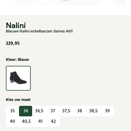
Nalini
Blauwe Nalini enkellaarzen dames 461l
229,95
Kleur: Blauw
Kies uw maat
35
36
36,5
37
37,5
38
38,5
39
40
40,5
41
42