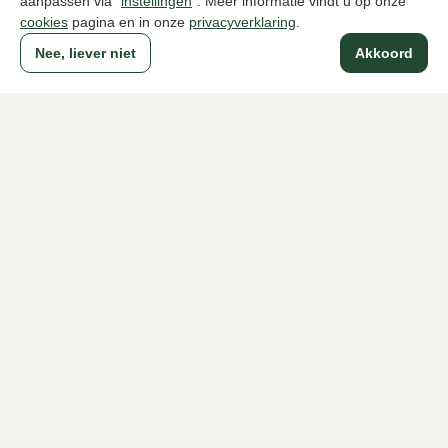
aanpassen via “
instellingen
”. Meer informatie vindt u op onze
cookies
pagina en in onze
privacyverklaring
.
Naar alle producten
Nee, liever niet
Akkoord
Sinds 1983 een begrip in Den Haag
Voor dames
Voor heren
Over Klijsen
Over ons
Vacatures
Klantenservice
Maten
Ruilen & retourneren
Inloggen / Account
Dameswinkel Klijsen
Herenwinkel Klijsen