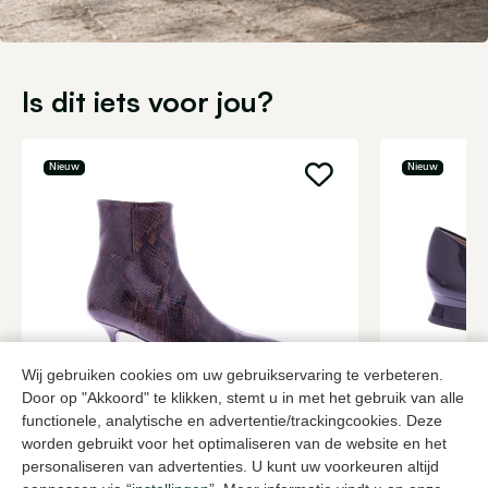
Is dit iets voor jou?
Nieuw
Nieuw
Wij gebruiken cookies om uw gebruikservaring te verbeteren.
Door op "Akkoord" te klikken, stemt u in met het gebruik van alle
Guglielmo Rotta
Brunate
functionele, analytische en advertentie/trackingcookies. Deze
Bruine enkellaarzen dames
Zwarte enkel
worden gebruikt voor het optimaliseren van de website en het
385,00
229,95
personaliseren van advertenties. U kunt uw voorkeuren altijd