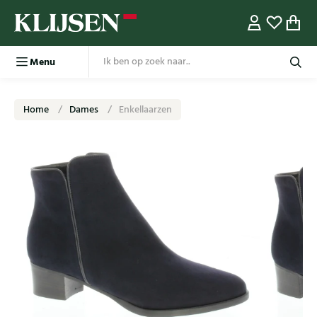
Menu
Home
Dames
Enkellaarzen