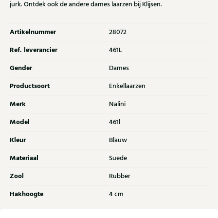
jurk. Ontdek ook de andere dames laarzen bij Klijsen.
Artikelnummer
28072
Ref. leverancier
461L
Gender
Dames
Productsoort
Enkellaarzen
Merk
Nalini
Model
461l
Kleur
Blauw
Materiaal
Suede
Zool
Rubber
Hakhoogte
4 cm