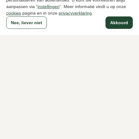
personaliseren van advertenties. U kunt uw voorkeuren altijd
aanpassen via “
instellingen
”. Meer informatie vindt u op onze
cookies
pagina en in onze
privacyverklaring
.
Naar alle producten
Nee, liever niet
Akkoord
Sinds 1983 een begrip in Den Haag
Voor dames
Voor heren
Over Klijsen
Over ons
Vacatures
Klantenservice
Maten
Ruilen & retourneren
Inloggen / Account
Dameswinkel Klijsen
Herenwinkel Klijsen