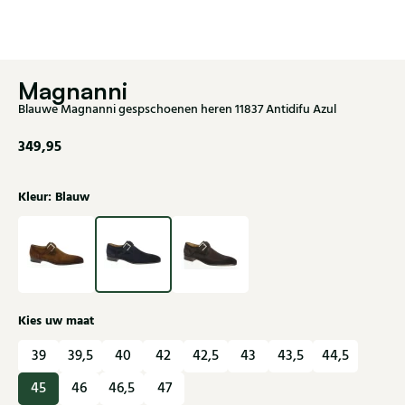
Magnanni
Blauwe Magnanni gespschoenen heren 11837 Antidifu Azul
349,95
Kleur: Blauw
Kies uw maat
39
39,5
40
42
42,5
43
43,5
44,5
45
46
46,5
47