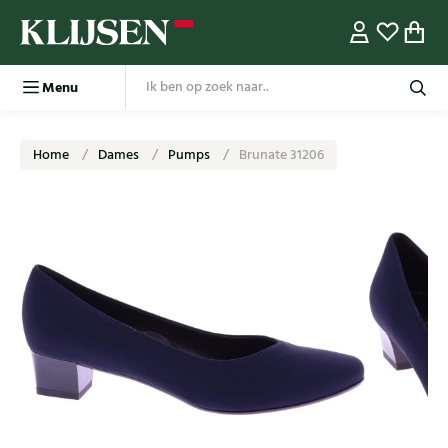
Menu
Home
Dames
Pumps
Brunate 31206