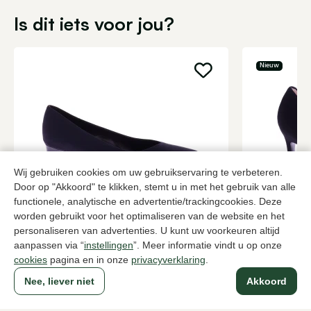
Is dit iets voor jou?
Nieuw
Wij gebruiken cookies om uw gebruikservaring te verbeteren.
Door op "Akkoord" te klikken, stemt u in met het gebruik van alle
functionele, analytische en advertentie/trackingcookies. Deze
Brunate
Unisa
worden gebruikt voor het optimaliseren van de website en het
Zwarte pumps dames
Zwarte pum
personaliseren van advertenties. U kunt uw voorkeuren altijd
aanpassen via “
instellingen
”. Meer informatie vindt u op onze
199,95
2 kleuren
139,95
cookies
pagina en in onze
privacyverklaring
.
Nee, liever niet
Akkoord
Naar alle producten