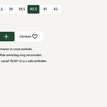
,5
39
39,5
40,5
41
42
Opslaan
neren in onze winkels.
zelfde werkdag nog verzonden.
 vanaf 79,95* m.u.v sale artikelen.