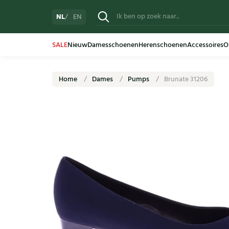
NL
EN
SALE
Nieuw
Damesschoenen
Herenschoenen
Accessoires
O
Home
Dames
Pumps
Brunate 31206