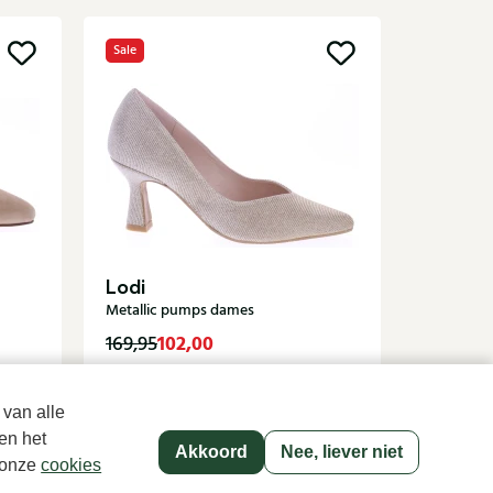
Sale
Sale
Nalini
Beige pu
Lodi
Metallic pumps dames
102,00
1
169,95
199,95
 van alle
en het
Akkoord
Nee, liever niet
p onze
cookies