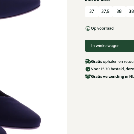
Kies uw maat
37
37,5
38
38
Op voorraad
In winkelwagen
Gratis
ophalen en retour
Voor 15.30 besteld, de
Gratis
verzending
in NL