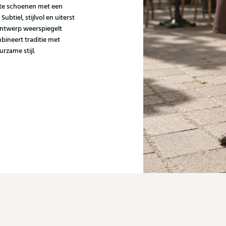
kte schoenen met een
tiel, stijlvol en uiterst
 ontwerp weerspiegelt
bineert traditie met
rzame stijl.