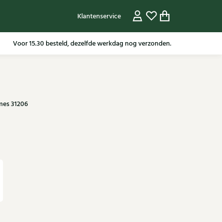
Klantenservice
Gratis verzending in NL vanaf 79,95* m.u.v sale artikelen.
mes 31206