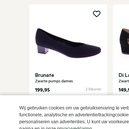
Brunate
Di L
Zwarte pumps dames
Zwar
199,95
149,
2 kleuren
Wij gebruiken cookies om uw gebruikservaring te verbe
functionele, analytische en advertentie/trackingcooki
personaliseren van advertenties. U kunt uw voorkeuren
pagina en in onze
privacyverklaring
.