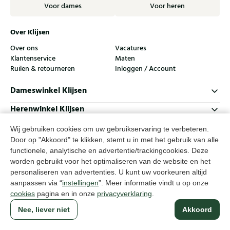
Voor dames
Voor heren
Over Klijsen
Over ons
Vacatures
Klantenservice
Maten
Ruilen & retourneren
Inloggen / Account
Dameswinkel Klijsen
Herenwinkel Klijsen
Klantenservice
Wij gebruiken cookies om uw gebruikservaring te verbeteren.
Door op "Akkoord" te klikken, stemt u in met het gebruik van alle
Volg ons
functionele, analytische en advertentie/trackingcookies. Deze
worden gebruikt voor het optimaliseren van de website en het
personaliseren van advertenties. U kunt uw voorkeuren altijd
© Klijsen Schoenmode - 2026
aanpassen via “
instellingen
”. Meer informatie vindt u op onze
Privacyverklaring
Cookies
Algemene voorwaarden
cookies
pagina en in onze
privacyverklaring
.
Nee, liever niet
Akkoord