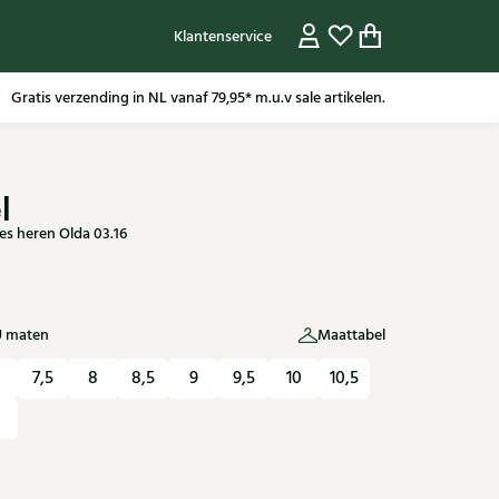
Klantenservice
Gratis verzending in NL vanaf 79,95* m.u.v sale artikelen.
l
s heren Olda 03.16
U maten
Maattabel
7,5
8
8,5
9
9,5
10
10,5