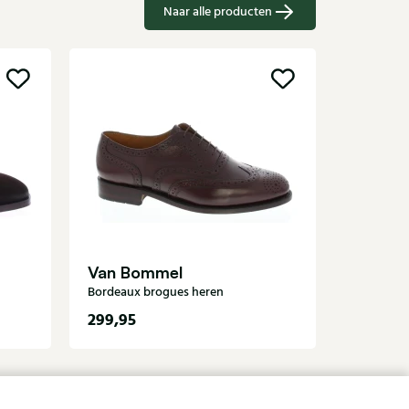
Naar alle producten
Sale
Fabrizio
Zandkleur
Van Bommel
Bordeaux brogues heren
299,95
2
379,95