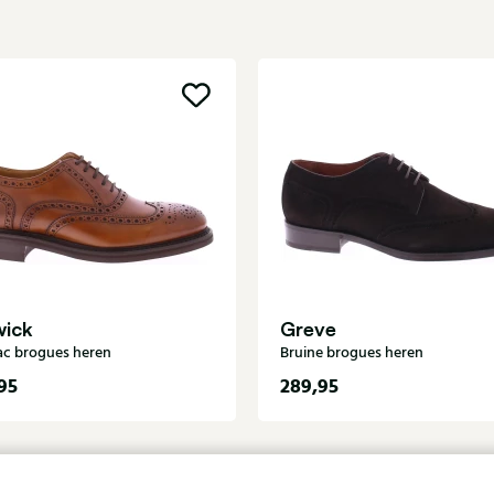
wick
Greve
c brogues heren
Bruine brogues heren
95
289,95