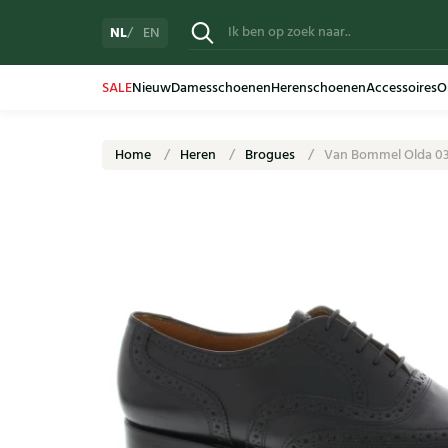
NL
EN
SALE
Nieuw
Damesschoenen
Herenschoenen
Accessoires
O
Home
Heren
Brogues
Van Bommel Olda 03