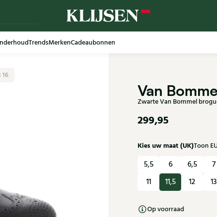
nderhoud
Trends
Merken
Cadeaubonnen
 16
Van Bomme
Zwarte Van Bommel brogue
299,95
Kies uw maat (UK)
Toon E
5,5
6
6,5
7
11
11,5
12
13
Op voorraad