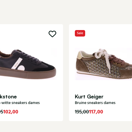
Sale
ckstone
Kurt Geiger
-witte sneakers dames
Bruine sneakers dames
102,00
117,00
95
195,00