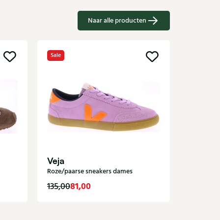
Naar alle producten
Sale
Sale
Kurt Ge
sneakers 
Veja
Roze/paarse sneakers dames
81,00
1
135,00
195,00