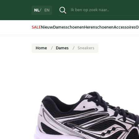
NL
EN
SALE
Nieuw
Damesschoenen
Herenschoenen
Accessoires
O
Home
Dames
Sneakers