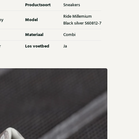
Productsoort
Sneakers
Ride Millemium
Model
ny
Black silver S60812-7
Materiaal
Combi
Los voetbed
r
Ja