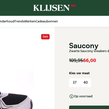
nderhoud
Trends
Merken
Cadeaubonnen
Sale
Saucony
Zwarte Saucony sneakers d
66,00
109,95
Kies uw maat
37
40
Op voorraad