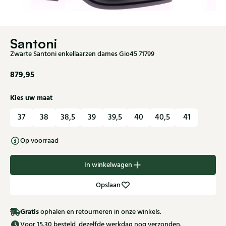
Santoni
Zwarte Santoni enkellaarzen dames Gio45 71799
879,95
Kies uw maat
37
38
38,5
39
39,5
40
40,5
41
Op voorraad
In winkelwagen
Opslaan
Gratis
ophalen en retourneren in onze winkels.
Voor 15.30 besteld, dezelfde werkdag nog verzonden.