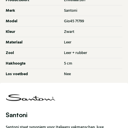
Productsoort
Enkellaarzen
Merk
Santoni
Model
Gio45 71799
Kleur
Zwart
Materiaal
Leer
Zool
Leer + rubber
Hakhoogte
5 cm
Los voetbed
Nee
Santoni
Santoni staat synoniem voor Italiaans vakmanschap, luxe