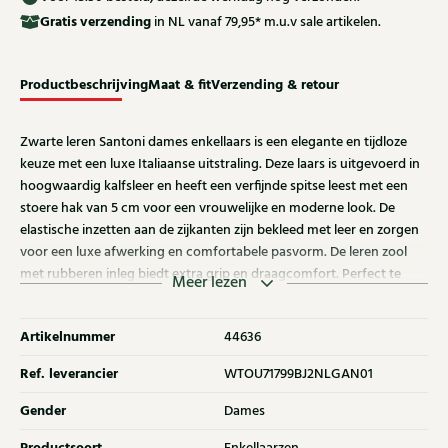
Gratis
verzending
in NL vanaf 79,95* m.u.v sale artikelen.
Productbeschrijving
Maat & fit
Verzending & retour
Zwarte leren Santoni dames enkellaars is een elegante en tijdloze
keuze met een luxe Italiaanse uitstraling. Deze laars is uitgevoerd in
hoogwaardig kalfsleer en heeft een verfijnde spitse leest met een
stoere hak van 5 cm voor een vrouwelijke en moderne look. De
elastische inzetten aan de zijkanten zijn bekleed met leer en zorgen
voor een luxe afwerking en comfortabele pasvorm. De leren zool
met rubberen inleg biedt extra grip en draagcomfort. Perfect te
Meer lezen
combineren met zowel een jeans als een geklede outfit. Ontdek ook
de andere dames enkellaarzen van Santoni bij Klijsen.
Artikelnummer
44636
Ref. leverancier
WTOU71799BJ2NLGAN01
Gender
Dames