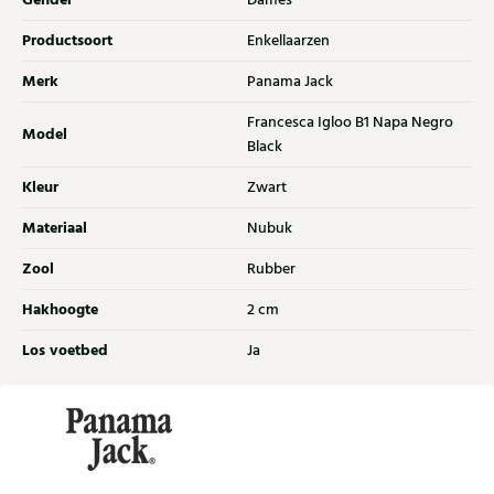
Gender
Dames
Productsoort
Enkellaarzen
Merk
Panama Jack
Francesca Igloo B1 Napa Negro
Model
Black
Kleur
Zwart
Materiaal
Nubuk
Zool
Rubber
Hakhoogte
2 cm
Los voetbed
Ja