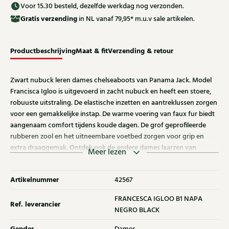
Voor 15.30 besteld, dezelfde werkdag nog verzonden.
Gratis
verzending
in NL vanaf 79,95* m.u.v sale artikelen.
Productbeschrijving
Maat & fit
Verzending & retour
Zwart nubuck leren dames chelseaboots van Panama Jack. Model
Francisca Igloo is uitgevoerd in zacht nubuck en heeft een stoere,
robuuste uitstraling. De elastische inzetten en aantreklussen zorgen
voor een gemakkelijke instap. De warme voering van faux fur biedt
aangenaam comfort tijdens koude dagen. De grof geprofileerde
rubberen zool en het uitneembare voetbed zorgen voor grip en
extra draaggemak. Ontdek ook de andere dames laarzen van
Meer lezen
Panana Jack bij Klijsen.
Artikelnummer
42567
FRANCESCA IGLOO B1 NAPA
Ref. leverancier
NEGRO BLACK