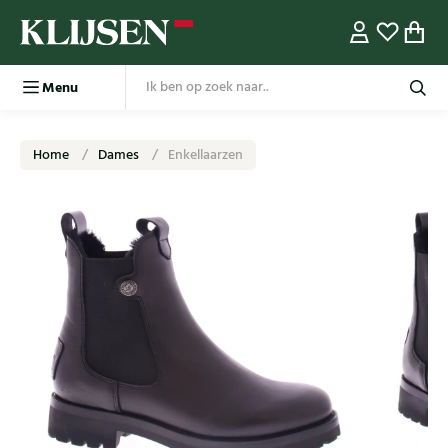
Menu
Home
Dames
Enkellaarzen