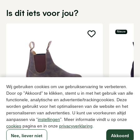
Is dit iets voor jou?
Nieuw
Wij gebruiken cookies om uw gebruikservaring te verbeteren.
Door op "Akkoord" te klikken, stemt u in met het gebruik van alle
Blundstone
DL Sport
functionele, analytische en advertentie/trackingcookies. Deze
Bruine enkellaarzen dames
Blauwe enke
worden gebruikt voor het optimaliseren van de website en het
personaliseren van advertenties. U kunt uw voorkeuren altijd
209,95
229,95
aanpassen via “
instellingen
”. Meer informatie vindt u op onze
cookies
pagina en in onze
privacyverklaring
.
Nee, liever niet
Akkoord
Naar alle producten