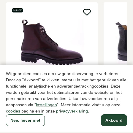
Nieuw
Wij gebruiken cookies om uw gebruikservaring te verbeteren.
Greve
Corden's
Bruine enkellaarzen heren
Zwarte enkel
Door op "Akkoord" te klikken, stemt u in met het gebruik van alle
functionele, analytische en advertentie/trackingcookies. Deze
599,95
259,95
worden gebruikt voor het optimaliseren van de website en het
personaliseren van advertenties. U kunt uw voorkeuren altijd
aanpassen via “
instellingen
”. Meer informatie vindt u op onze
Naar alle producten
cookies
pagina en in onze
privacyverklaring
.
Nee, liever niet
Akkoord