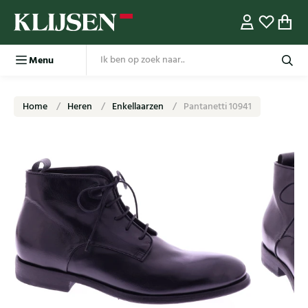
Menu
Home
Heren
Enkellaarzen
Pantanetti 10941