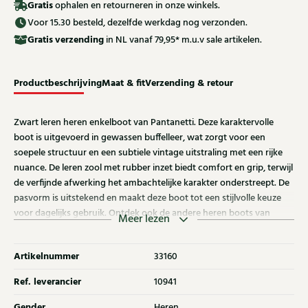
Gratis
ophalen en retourneren in onze winkels.
Voor 15.30 besteld, dezelfde werkdag nog verzonden.
Gratis
verzending
in NL vanaf 79,95* m.u.v sale artikelen.
Productbeschrijving
Maat & fit
Verzending & retour
Zwart leren heren enkelboot van Pantanetti. Deze karaktervolle
boot is uitgevoerd in gewassen buffelleer, wat zorgt voor een
soepele structuur en een subtiele vintage uitstraling met een rijke
nuance. De leren zool met rubber inzet biedt comfort en grip, terwijl
de verfijnde afwerking het ambachtelijke karakter onderstreept. De
pasvorm is uitstekend en maakt deze boot tot een stijlvolle keuze
voor dagelijks gebruik. Ontdek ook de andere heren boots van
Meer lezen
Pantanetti bij Klijsen.
Artikelnummer
33160
Ref. leverancier
10941
Gender
Heren