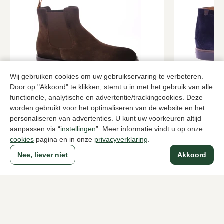
Wij gebruiken cookies om uw gebruikservaring te verbeteren.
Door op "Akkoord" te klikken, stemt u in met het gebruik van alle
Santoni
Floris van
functionele, analytische en advertentie/trackingcookies. Deze
Bruine enkellaarzen heren
Blauwe enkel
worden gebruikt voor het optimaliseren van de website en het
849,95
259,95
personaliseren van advertenties. U kunt uw voorkeuren altijd
aanpassen via “
instellingen
”. Meer informatie vindt u op onze
cookies
pagina en in onze
privacyverklaring
.
Naar alle producten
Nee, liever niet
Akkoord
Sinds 1983 een begrip in Den Haag