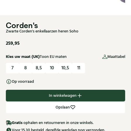
Corden's
Zwarte Corden's enkellaarzen heren Soho
259,95
Kies uw maat (UK)
Toon EU maten
Maattabel
7
8
8,5
10
10,5
11
Op voorraad
In winkelwagen
Opslaan
Gratis
ophalen en retourneren in onze winkels.
Voor 15.30 besteld, dezelfde werkdag nog verzonden.