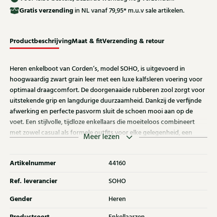
Gratis
verzending
in NL vanaf 79,95* m.u.v sale artikelen.
Productbeschrijving
Maat & fit
Verzending & retour
Heren enkelboot van Corden’s, model SOHO, is uitgevoerd in
hoogwaardig zwart grain leer met een luxe kalfsleren voering voor
optimaal draagcomfort. De doorgenaaide rubberen zool zorgt voor
uitstekende grip en langdurige duurzaamheid. Dankzij de verfijnde
afwerking en perfecte pasvorm sluit de schoen mooi aan op de
voet. Een stijlvolle, tijdloze enkellaars die moeiteloos combineert
met zowel casual als formele outfits voor elke gelegenheid, een
Meer lezen
veelzijdige must-have in elke garderobe onmisbaar.
Artikelnummer
44160
Ref. leverancier
SOHO
Gender
Heren