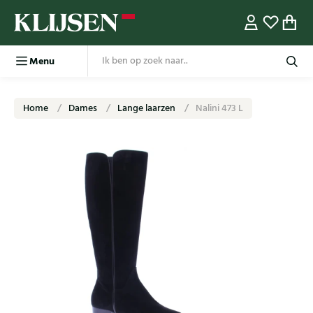
Menu
Home
Dames
Lange laarzen
Nalini 473 L