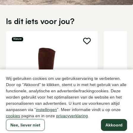
Is dit iets voor jou?
Nieuw
Wij gebruiken cookies om uw gebruikservaring te verbeteren.
Door op "Akkoord" te klikken, stemt u in met het gebruik van alle
functionele, analytische en advertentie/trackingcookies. Deze
worden gebruikt voor het optimaliseren van de website en het
Julie Dee
DL Sport
personaliseren van advertenties. U kunt uw voorkeuren altijd
Bruine lange laarzen dames
Blauwe lange
aanpassen via “
instellingen
”. Meer informatie vindt u op onze
cookies
pagina en in onze
privacyverklaring
.
239,95
259,95
Nee, liever niet
Akkoord